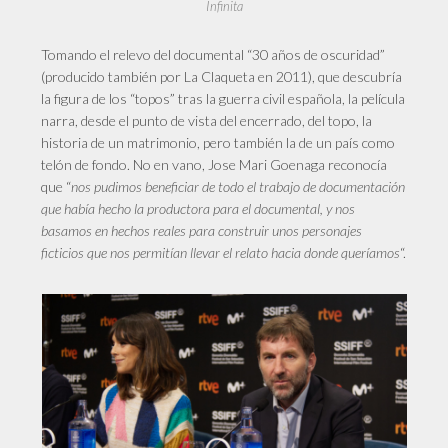
Infinita
Tomando el relevo del documental “30 años de oscuridad”
(producido también por La Claqueta en 2011), que descubría
la figura de los “topos” tras la guerra civil española, la película
narra, desde el punto de vista del encerrado, del topo, la
historia de un matrimonio, pero también la de un país como
telón de fondo. No en vano, Jose Mari Goenaga reconocía
que “
nos pudimos beneficiar de todo el trabajo de documentación
que había hecho la productora para el documental, y nos
basamos en hechos reales para construir unos personajes
ficticios que nos permitían llevar el relato hacia donde queríamos
“.