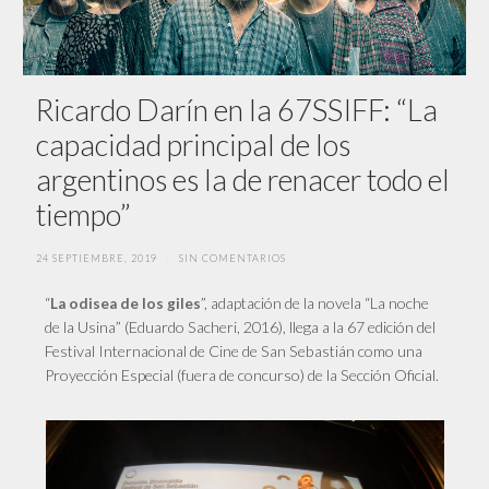
Ricardo Darín en la 67SSIFF: “La
capacidad principal de los
argentinos es la de renacer todo el
tiempo”
24 SEPTIEMBRE, 2019
/
SIN COMENTARIOS
“
”, adaptación de la novela “La noche
La odisea de los giles
de la Usina” (Eduardo Sacheri, 2016), llega a la 67 edición del
Festival Internacional de Cine de San Sebastián como una
Proyección Especial (fuera de concurso) de la Sección Oficial.