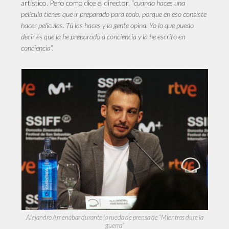
artístico. Pero como dice el director, “
cuando haces una
película tienes que ir preparado para todo, porque en eso consiste
hacer películas. Tú las haces y la gente opina. Yo lo que puedo
decir es que la he preparado a conciencia y la he escrito en
conciencia
”.
Alejandro Amenábar durante la rueda de prensa de “Mientras dure la
guerra”