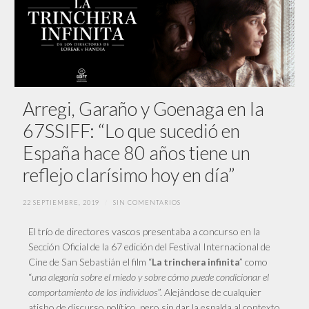
Arregi, Garaño y Goenaga en la
67SSIFF: “Lo que sucedió en
España hace 80 años tiene un
reflejo clarísimo hoy en día”
22 SEPTIEMBRE, 2019
/
SIN COMENTARIOS
El trío de directores vascos presentaba a concurso en la
Sección Oficial de la 67 edición del Festival Internacional de
Cine de San Sebastián el film “
” como
La trinchera infinita
“
una alegoría sobre el miedo y sobre cómo puede condicionar el
comportamiento de los individuos
”. Alejándose de cualquier
atisbo de discurso político, pero sin dar la espalda al contexto