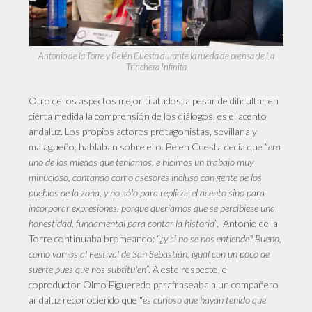
Antonio de la Torre y Belén Cuesta durante la rueda de prensa de La
Trinchera Infinita
Otro de los aspectos mejor tratados, a pesar de dificultar en
cierta medida la comprensión de los diálogos, es el acento
andaluz. Los propios actores protagonistas, sevillana y
malagueño, hablaban sobre ello. Belen Cuesta decía que “
era
uno de los miedos que teníamos, e hicimos un trabajo muy
minucioso, contando como asesores incluso con gente de los
pueblos de la zona, y no sólo para replicar el acento sino para
incorporar expresiones, porque queríamos que se percibiese una
honestidad, fundamental para contar la historia
”. Antonio de la
Torre continuaba bromeando: “
¿y si no se nos entiende? Bueno,
como vamos al Festival de San Sebastián, igual con un poco de
suerte pues que nos subtitulen
”. A este respecto, el
coproductor Olmo Figueredo parafraseaba a un compañero
andaluz reconociendo que “
es curioso que hayan tenido que