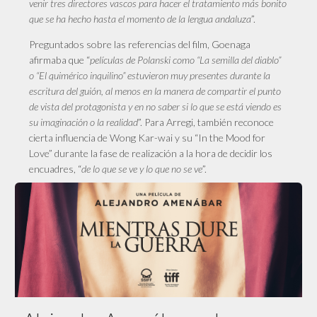
venir tres directores vascos para hacer el tratamiento más bonito
que se ha hecho hasta el momento de la lengua andaluza
”.
Preguntados sobre las referencias del film, Goenaga
afirmaba que “
películas de Polanski como “La semilla del diablo”
o “El quimérico inquilino” estuvieron muy presentes durante la
escritura del guión, al menos en la manera de compartir el punto
de vista del protagonista y en no saber si lo que se está viendo es
su imaginación o la realidad
”. Para Arregi, también reconoce
cierta influencia de Wong Kar-wai y su “In the Mood for
Love” durante la fase de realización a la hora de decidir los
encuadres, “
de lo que se ve y lo que no se ve
”.