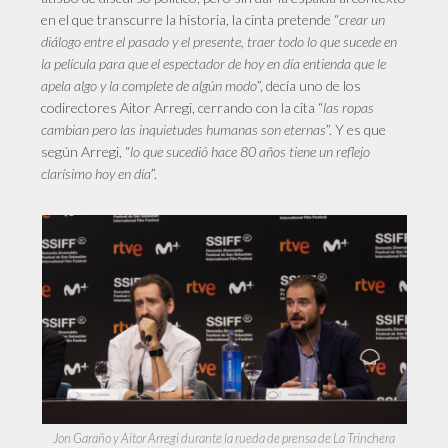
en el que transcurre la historia, la cinta pretende “
crear un
diálogo entre el pasado y el presente, traer todo lo que sucede en
la película para que el espectador de hoy en día entienda que le
apela algo y la complete de algún modo
”, decía uno de los
codirectores Aitor Arregi, cerrando con la cita “
las ropas
cambian pero las inquietudes humanas son eternas
”. Y es que
según Arregi, “
lo que sucedió hace 80 años tiene un reflejo
clarísimo hoy en día
”.
Jon Garaño y Aitor Arregi durante la rueda de prensa de La Trinchera