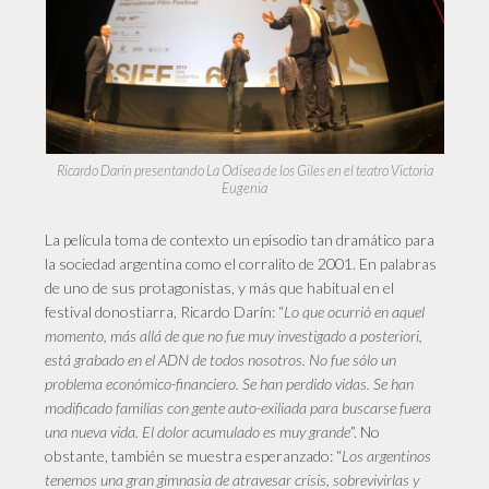
Ricardo Darín presentando La Odisea de los Giles en el teatro Victoria
Eugenia
La película toma de contexto un episodio tan dramático para
la sociedad argentina como el corralito de 2001. En palabras
de uno de sus protagonistas, y más que habitual en el
festival donostiarra, Ricardo Darín: “
Lo que ocurrió en aquel
momento, más allá de que no fue muy investigado a posteriori,
está grabado en el ADN de todos nosotros. No fue sólo un
problema económico-financiero. Se han perdido vidas. Se han
modificado familias con gente auto-exiliada para buscarse fuera
una nueva vida. El dolor acumulado es muy grande
”. No
obstante, también se muestra esperanzado: “
Los argentinos
tenemos una gran gimnasia de atravesar crisis, sobrevivirlas y