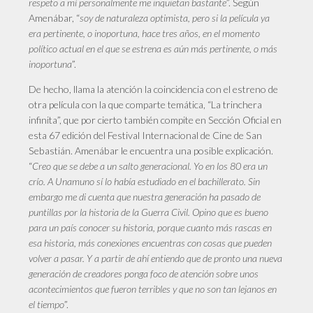
respeto a mí personalmente me inquietan bastante
”. Según
Amenábar, “
soy de naturaleza optimista, pero si la película ya
era pertinente, o inoportuna, hace tres años, en el momento
político actual en el que se estrena es aún más pertinente, o más
inoportuna
”.
De hecho, llama la atención la coincidencia con el estreno de
otra película con la que comparte temática, “La trinchera
infinita”, que por cierto también compite en Sección Oficial en
esta 67 edición del Festival Internacional de Cine de San
Sebastián. Amenábar le encuentra una posible explicación.
“
Creo que se debe a un salto generacional. Yo en los 80 era un
crío. A Unamuno sí lo había estudiado en el bachillerato. Sin
embargo me di cuenta que nuestra generación ha pasado de
puntillas por la historia de la Guerra Civil. Opino que es bueno
para un país conocer su historia, porque cuanto más rascas en
esa historia, más conexiones encuentras con cosas que pueden
volver a pasar. Y a partir de ahí entiendo que de pronto una nueva
generación de creadores ponga foco de atención sobre unos
acontecimientos que fueron terribles y que no son tan lejanos en
el tiempo
”.