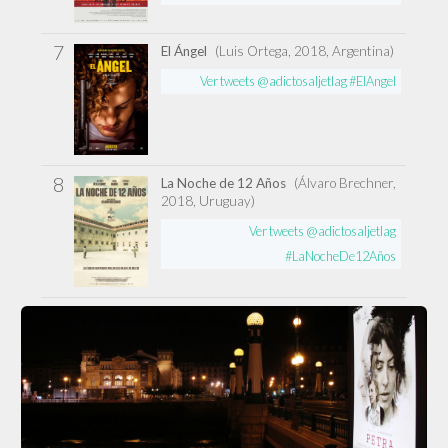
7
El Ángel
(Luis Ortega, 2018, Argentina)
Ver tweets @adictosaljetlag #ElAngel
8
La Noche de 12 Años
(Álvaro Brechner,
2018, Uruguay)
Ver tweets @adictosaljetlag
#LaNocheDe12Años