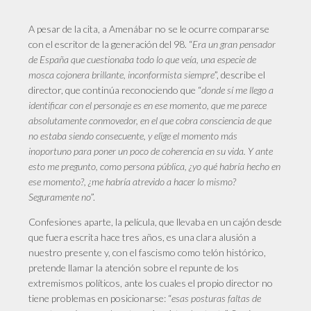
A pesar de la cita, a Amenábar no se le ocurre compararse
con el escritor de la generación del 98. “
Era un gran pensador
de España que cuestionaba todo lo que veía, una especie de
mosca cojonera brillante, inconformista siempre
”, describe el
director, que continúa reconociendo que “
donde sí me llego a
identificar con el personaje es en ese momento, que me parece
absolutamente conmovedor, en el que cobra consciencia de que
no estaba siendo consecuente, y elige el momento más
inoportuno para poner un poco de coherencia en su vida. Y ante
esto me pregunto, como persona pública, ¿yo qué habría hecho en
ese momento?, ¿me habría atrevido a hacer lo mismo?
Seguramente no
”.
Confesiones aparte, la película, que llevaba en un cajón desde
que fuera escrita hace tres años, es una clara alusión a
nuestro presente y, con el fascismo como telón histórico,
pretende llamar la atención sobre el repunte de los
extremismos políticos, ante los cuales el propio director no
tiene problemas en posicionarse: “
esas posturas faltas de