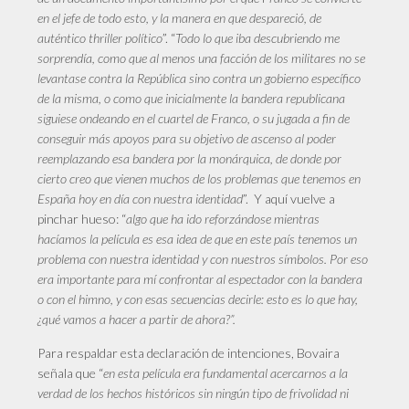
en el jefe de todo esto, y la manera en que despareció, de
auténtico thriller político
”. “
Todo lo que iba descubriendo me
sorprendía, como que al menos una facción de los militares no se
levantase contra la República sino contra un gobierno específico
de la misma, o como que inicialmente la bandera republicana
siguiese ondeando en el cuartel de Franco, o su jugada a fin de
conseguir más apoyos para su objetivo de ascenso al poder
reemplazando esa bandera por la monárquica, de donde por
cierto creo que vienen muchos de los problemas que tenemos en
España hoy en día con nuestra identidad
”. Y aquí vuelve a
pinchar hueso: “
algo que ha ido reforzándose mientras
hacíamos la película es esa idea de que en este país tenemos un
problema con nuestra identidad y con nuestros símbolos. Por eso
era importante para mí confrontar al espectador con la bandera
o con el himno, y con esas secuencias decirle: esto es lo que hay,
¿qué vamos a hacer a partir de ahora?”.
Para respaldar esta declaración de intenciones, Bovaira
señala que “
en esta película era fundamental acercarnos a la
verdad de los hechos históricos sin ningún tipo de frivolidad ni