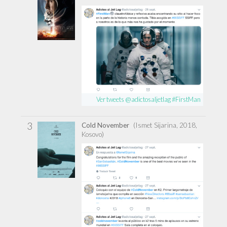
Ver tweets @adictosaljetlag #FirstMan
3
Cold November
(Ismet Sijarina, 2018,
Kosovo)