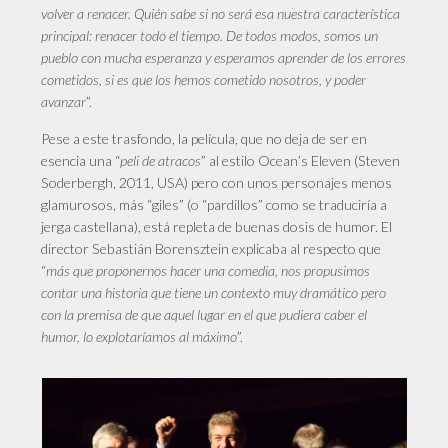
volver a renacer. Quién sabe si no será esa nuestra característica
principal: renacer todo el tiempo. De todos modos, somos un
pueblo con mucha esperanza y esperamos aprender de los errores
cometidos, si es que los hemos cometido nosotros, y poder
avanzar
”.
Pese a este trasfondo, la película, que no deja de ser en
esencia una “
peli de atracos
” al estilo Ocean’s Eleven (Steven
Soderbergh, 2011, USA) pero con unos personajes menos
glamurosos, más “giles” (o “pardillos” como se traduciría a
jerga castellana), está repleta de buenas dosis de humor. El
director Sebastián Borensztein explicaba al respecto que
“
más que proponernos hacer una comedia, nos propusimos
contar una historia que tiene un contexto muy dramático pero
con la premisa de que aquel lugar en el que pudiera caber el
humor, lo explotaríamos al máximo
”.