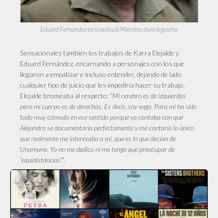
Eduard Fernandez en la película Mientras dure la guerra
Sensacionales también los trabajos de Karra Elejalde y
Eduard Fernández, encarnando a personajes con los que
llegaron a empatizar e incluso entender, dejando de lado
cualquier tipo de juicio que les impediría hacer su trabajo.
Elejalde bromeaba al respecto: “
Mi cerebro es de izquierdas
pero mi cuerpo es de derechas. Es decir, soy vago. Para mí ha sido
todo muy cómodo en ese sentido porque ya contaba con que
Alejandro se documentaría perfectamente y me contaría lo único
que realmente me interesaba a mí, que es lo que decían de
Unamuno. Yo no me dedico ni me tengo que preocupar de
“equidistancias”
”.