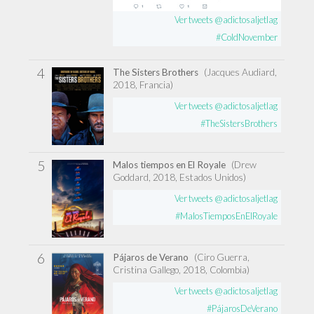
Ver tweets @adictosaljetlag
#ColdNovember
4
The Sisters Brothers
(Jacques Audiard,
2018, Francia)
Ver tweets @adictosaljetlag
#TheSistersBrothers
5
Malos tiempos en El Royale
(Drew
Goddard, 2018, Estados Unidos)
Ver tweets @adictosaljetlag
#MalosTiemposEnElRoyale
6
Pájaros de Verano
(Ciro Guerra,
Cristina Gallego, 2018, Colombia)
Ver tweets @adictosaljetlag
#PájarosDeVerano