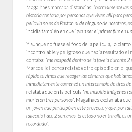
Magalhaes marcaba distancias: “
normalmente las p
historia contada por personas que viven allí para perso
película no es de Paxton ni de ninguno de nosotros, es
incidía también en que “
¡va a ser el primer film en 
Y aunque no fuese el foco de la película, lo cierto
incontrolable y peligroso que había resultado el 
contaba: “
me hospedé dentro de la favela durante 2 m
Marcos Tellechea relataba otro episodio en el que
rápido tuvimos que recoger las cámaras que habíamos
inmediatamente comenzó un intercambio de tiros de
relataba que en la película “
he incluido imágenes ro
murieron tres personas
”. Magalhaes exclamaba que 
un joven que participó en este proyecto y que, por fal
fallecido hace 2 semanas. El estado no entra allí, es 
recordado
”.