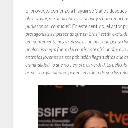
El proyecto comenzó a fraguarse 3 años después de 
observador, me dedicaba a escuchar y a hacer muchas 
pudiesen ser contadas”
. En este sentido, el actor 
protagonistas a personas que en Brasil están exclui
eminentemente negra. Brasil es un país que por un la
población negra fuera del continente africano), y a l
entre los jóvenes de esa población llega a cifras que
criminalidad, lo que no siempre es verdad. La película 
armas. Lo que plantea por encima de todo son las rel