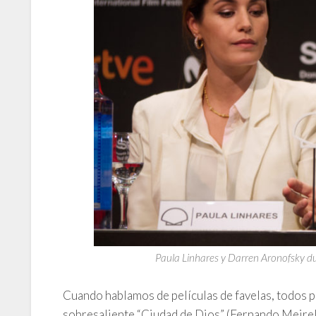
Paula Linhares y Darren Aronofsky du
Cuando hablamos de películas de favelas, todos pe
sobresaliente “Ciudad de Dios” (Fernando Meirell