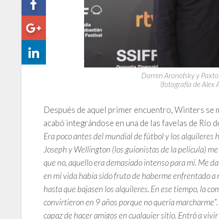
Darren Aronofsky y Paxton
(fotografía de Alex 
Después de aquel primer encuentro, Winters se mu
acabó integrándose en una de las favelas de Río de
Era poco antes del mundial de fútbol y los alquileres
Joseph y Wellington (los guionistas de la película) me 
que no, aquello era demasiado intenso para mí. Me da
en mi vida había sido fruto de haberme enfrentado a m
hasta que bajasen los alquileres. En ese tiempo, la co
convirtieron en 9 años porque no quería marcharme
”
capaz de hacer amigos en cualquier sitio. Entró a vivi