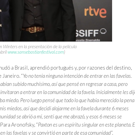
 Winters en la presentación de la película
Abril
www.sansebastianfestival.com
)
dó a Brasil, aprendió portugués y, por razones del destino,
 Janeiro. “
Yo no tenía ninguna intención de entrar en las favelas.
 habían subido muchísimo, así que pensé en regresar a casa, pero
invitaron a entrar en la comunidad de la favela. Inicialmente les dij
ba miedo. Pero luego pensé que todo lo que había merecido la pena
is miedos, así que decidí alojarme en la favela durante 6 meses
munidad se abrió a mí, sentí que me abrazó, y esos 6 meses se
. Para Aronofsky, “
Paxton es un espíritu singular en este planeta. 
r en las favelas y se convirtió en parte de esa comunidad
”.