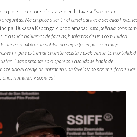
que el director se instalase en la favela: “
yo era un
preguntas. Me empecé a sentir el canal para que aquellas historia
principal Bukassa Kabengele proclamaba: “
esta película pone com
das. Y cuando hablamos de favelas, hablamos de una comunidad
do tiene un 54% de la población negra (es el país con mayor
a vez es un país extremadamente racista y excluyente. La mortalidad
 asustan. Esas personas solo aparecen cuando se habla de
ha tenido el coraje de entrar en una favela y no poner el foco en las
aciones humanas y sociales
”.