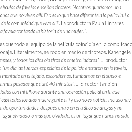
elículas de favelas enseñan tiroteos. Nosotros queríamos una
nas que no viven allí. Eso es lo que hace diferente a la película. La
 de la comunidad que vive allí
“. La productora Paula Linhares
una favela contando la historia de una mujer!
”.
 es que todo el equipo de la película coincidía en lo complicado
rodaje. Literalmente, se rodó en medio de tiroteos. Kabengele
eses, y todos los días oía tiros de ametralladoras
”. El productor
 “
un día las fuerzas especiales de la policía entraron en la favela,
 montado en el tejado, escondernos, tumbarnos en el suelo, e
 armas pesadas que duró 40 minutos
”. El director también
dadas con mi iPhone durante una operación policial en la que
“
casi todos los días muere gente allí y eso no es noticia. Incluso hay
ta de oportunidades, después entró en el tráfico de drogas y ha
un lugar olvidado, o más que olvidado, es un lugar que nunca ha sido