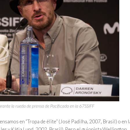
rante la rueda de prensa de Pacificado en la 67SSIFF
nsamos en “Tropa de élite” (José Padilha, 2007, Brasil) o en l
es y Kátia Lund, 2002, Brasil). Pero el guionista Wellington