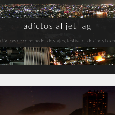
adictos al jet lag
riódicas de combinados de viajes, festivales de cine y bue