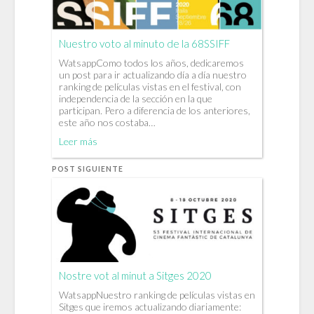
Nuestro voto al minuto de la 68SSIFF
WatsappComo todos los años, dedicaremos
un post para ir actualizando día a día nuestro
ranking de películas vistas en el festival, con
independencia de la sección en la que
participan. Pero a diferencia de los anteriores,
este año nos costaba…
Leer más
POST SIGUIENTE
Nostre vot al minut a Sitges 2020
WatsappNuestro ranking de películas vistas en
Sitges que iremos actualizando diariamente: