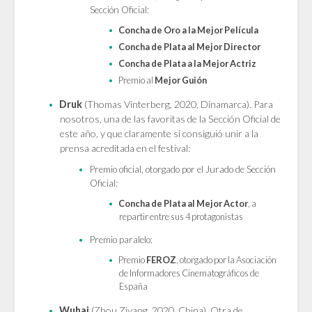
Sección Oficial:
Concha de Oro a la Mejor Película
Concha de Plata al Mejor Director
Concha de Plata a la Mejor Actriz
Premio al
Mejor Guión
Druk
(Thomas Vinterberg, 2020, Dinamarca). Para
nosotros, una de las favoritas de la Sección Oficial de
este año, y que claramente sí consiguió unir a la
prensa acreditada en el festival:
Premio oficial, otorgado por el Jurado de Sección
Oficial:
Concha de Plata al Mejor Actor
, a
repartir entre sus 4 protagonistas
Premio paralelo:
Premio
FEROZ
, otorgado por la Asociación
de Informadores Cinematográficos de
España
Wuhai
(Zhou Ziyang, 2020, China). Otra de