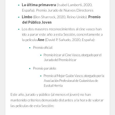
La última primavera
(Isabel Lamberti, 2020,
España). Premio Jurado de Nuevos Directores
Limbo
(Ben Sharrock, 2020, Reino Unido).
Premio
del Público Joven
Los dos mayores reconocimientos al cine vasco han
ido a parar este año a esta Sección, concretamente a
la película
Ane
(David P. Sañudo, 2020, España):
Premio oficial:
Premio Irizar al Cine Vasco, otorgado por el
Jurado del Premio Irizar
Premio paralelo:
Premio al Mejor Guión Vasco, otorgado por la
Asociación Profesional de Guionistas de
Euskal Herria
Este año, jurado y público (al menos el joven) no han
mantenido criterios demasiado distantes a la hora de valorar
las películas de esta Sección: