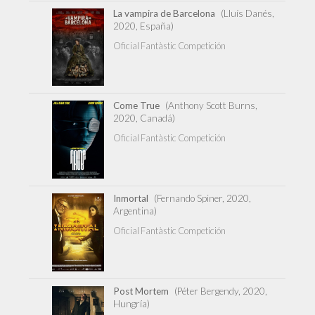
La vampira de Barcelona
(Lluís Danés,
2020, España)
Oficial Fantàstic Competición
Come True
(Anthony Scott Burns,
2020, Canadá)
Oficial Fantàstic Competición
Inmortal
(Fernando Spiner, 2020,
Argentina)
Oficial Fantàstic Competición
Post Mortem
(Péter Bergendy, 2020,
Hungría)