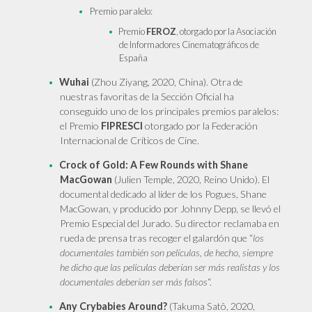
Premio paralelo:
Premio
FEROZ
, otorgado por la Asociación
de Informadores Cinematográficos de
España
Wuhai
(Zhou Ziyang, 2020, China). Otra de
nuestras favoritas de la Sección Oficial ha
conseguido uno de los principales premios paralelos:
el Premio
FIPRESCI
otorgado por la Federación
Internacional de Críticos de Cine.
Crock of Gold: A Few Rounds with Shane
MacGowan
(Julien Temple, 2020, Reino Unido). El
documental dedicado al líder de los Pogues, Shane
MacGowan, y producido por Johnny Depp, se llevó el
Premio Especial del Jurado. Su director reclamaba en
rueda de prensa tras recoger el galardón que “
los
documentales también son películas, de hecho, siempre
he dicho que las películas deberían ser más realistas y los
documentales deberían ser más falsos
“.
Any Crybabies Around?
(Takuma Satô, 2020,