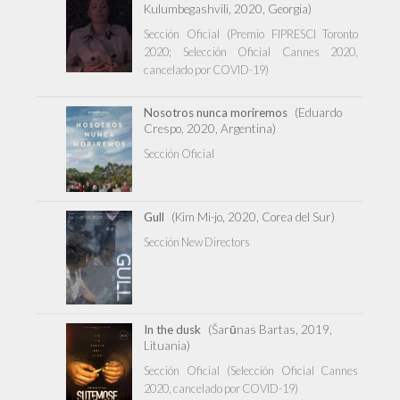
Kulumbegashvili, 2020, Georgia)
Sección Oficial (Premio FIPRESCI Toronto
2020; Selección Oficial Cannes 2020,
cancelado por COVID-19)
Nosotros nunca moriremos
(Eduardo
Crespo, 2020, Argentina)
Sección Oficial
Gull
(Kim Mi-jo, 2020, Corea del Sur)
Sección New Directors
In the dusk
(Šarūnas Bartas, 2019,
Lituania)
Sección Oficial (Selección Oficial Cannes
2020, cancelado por COVID-19)