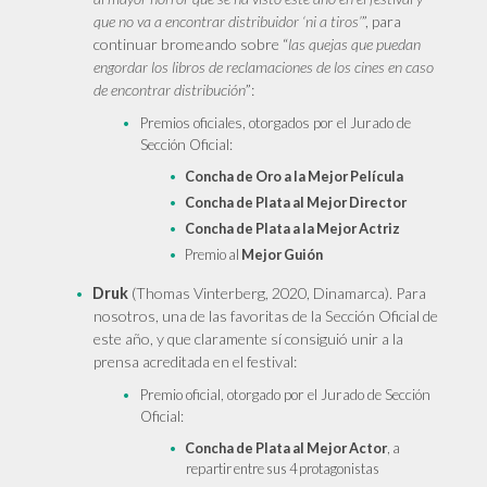
que no va a encontrar distribuidor ‘ni a tiros’
”, para
continuar bromeando sobre “
las quejas que puedan
engordar los libros de reclamaciones de los cines en caso
de encontrar distribución
”:
Premios oficiales, otorgados por el Jurado de
Sección Oficial:
Concha de Oro a la Mejor Película
Concha de Plata al Mejor Director
Concha de Plata a la Mejor Actriz
Premio al
Mejor Guión
Druk
(Thomas Vinterberg, 2020, Dinamarca). Para
nosotros, una de las favoritas de la Sección Oficial de
este año, y que claramente sí consiguió unir a la
prensa acreditada en el festival:
Premio oficial, otorgado por el Jurado de Sección
Oficial:
Concha de Plata al Mejor Actor
, a
repartir entre sus 4 protagonistas