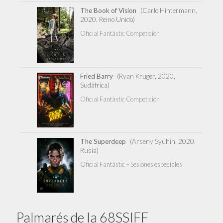
The Book of Vision
(Carlo Hintermann,
2020, Reino Unido)
Oficial Fantàstic Competición
Fried Barry
(Ryan Kruger, 2020,
Sudáfrica)
Oficial Fantàstic Competición
The Superdeep
(Arseny Syuhin, 2020,
Rusia)
Oficial Fantàstic – Sesiones especiales
Palmarés de la 68SSIFF