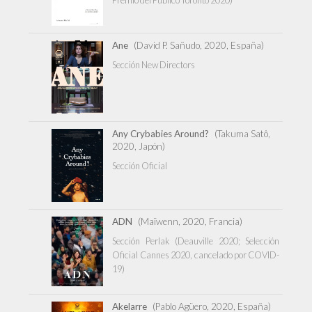
Ane
(David P. Sañudo, 2020, España)
Sección New Directors
Any Crybabies Around?
(Takuma Satô,
2020, Japón)
Sección Oficial
ADN
(Maïwenn, 2020, Francia)
Sección Perlak (Deau­ville 2020; Selección
Oficial Cannes 2020, cancelado por COVID-
19)
Akelarre
(Pablo Agüero, 2020, España)