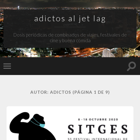
adictos al jet lag
Dosis periódicas de combinados de viajes, festivales de
cine y buena comida
Alte
Alternar
el
el
cam
menú
de
móvil
bús
AUTOR:
ADICTOS
(PÁGINA 1 DE 9)