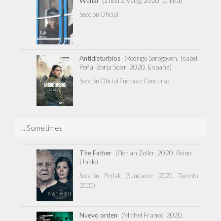
Wuhai
(Zhou Ziyang, 2020, China)
Sección Oficial
Antidisturbios
(Rodrigo Sorogoyen, Isabel
Peña, Borja Soler, 2020, España)
Sección Oficial Fuera de Concurso
… Sometimes
The Father
(Florian Zeller, 2020, Reino
Unido)
Sección Perlak (Sundance 2020; Toronto
2020)
Nuevo orden
(Michel Franco, 2020,