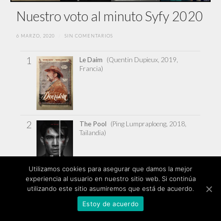
Nuestro voto al minuto Syfy 2020
6 MARZO, 2020
/
SIN COMENTARIOS
1
Le Daim
(Quentin Dupieux, 2019,
Francia)
2
The Pool
(Ping Lumpraploeng, 2018,
Tailandia)
Utilizamos cookies para asegurar que damos la mejor
experiencia al usuario en nuestro sitio web. Si continúa
3
The Cleansing Hour
(Damien LeVeck,
utilizando este sitio asumiremos que está de acuerdo.
2019, Estados Uñidos)
Estoy de acuerdo