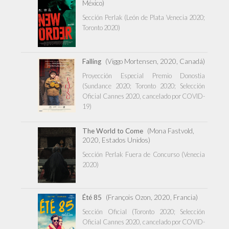
México)
Sección Perlak (León de Plata Venecia 2020;
Toronto 2020)
Falling
(Viggo Mortensen, 2020, Canadá)
Proyección Especial Premio Donostia
(Sundance 2020; Toronto 2020; Selección
Oficial Cannes 2020, cancelado por COVID-
19)
The World to Come
(Mona Fastvold,
2020, Estados Unidos)
Sección Perlak Fuera de Concurso (Venecia
2020)
Été 85
(François Ozon, 2020, Francia)
Sección Oficial (Toronto 2020; Selección
Oficial Cannes 2020, cancelado por COVID-