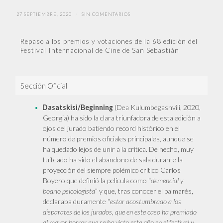
27 SEPTIEMBRE, 2020
/
SIN COMENTARIOS
Repaso a los premios y votaciones de la 68 edición del
Festival Internacional de Cine de San Sebastián
Sección Oficial
Dasatskisi/Beginning
(Dea Kulumbegashvili, 2020,
Georgia) ha sido la clara triunfadora de esta edición a
ojos del jurado batiendo record histórico en el
número de premios oficiales principales, aunque se
ha quedado lejos de unir a la crítica. De hecho, muy
tuiteado ha sido el abandono de sala durante la
proyección del siempre polémico crítico Carlos
Boyero que definió la película como “
demencial y
bodrio psicologista
” y que, tras conocer el palmarés,
declaraba duramente “
estar acostumbrado a los
disparates de los jurados, que en este caso ha premiado
al mayor horror que se ha visto este año en el festival y