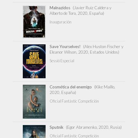
Malnazidos
(Javier Ruiz Caldera y
Alberto de Toro, 2020, España)
Inauguración
Save Yourselves!
(Alex Huston Fischer y
Eleanor Wilson, 2020, Estados Unidos)
Sessió Especial
Cosmética del enemigo
(Kike Maíllo,
2020, España)
Oficial Fantàstic Competición
Sputnik
(Egor Abramenko, 2020, Rusia)
Oficial Fantàstic Competición