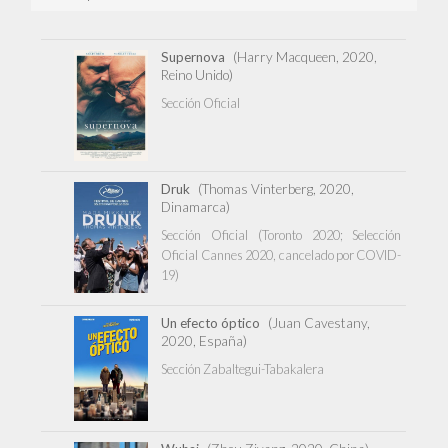
Supernova
(Harry Macqueen, 2020,
Reino Unido)
Sección Oficial
Druk
(Thomas Vinterberg, 2020,
Dinamarca)
Sección Oficial (Toronto 2020; Selección
Oficial Cannes 2020, cancelado por COVID-
19)
Un efecto óptico
(Juan Cavestany,
2020, España)
Sección Zabaltegui-Tabakalera