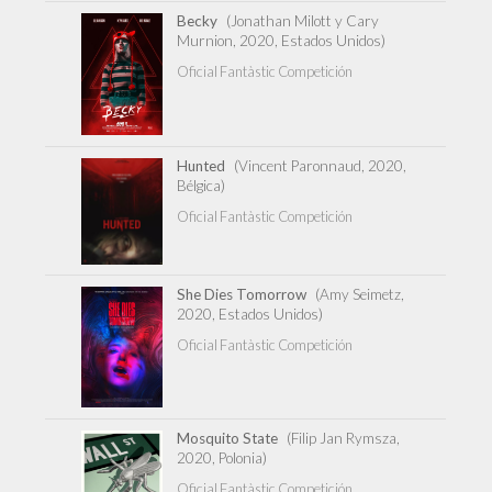
Becky
(Jonathan Milott y Cary
Murnion, 2020, Estados Unidos)
Oficial Fantàstic Competición
Hunted
(Vincent Paronnaud, 2020,
Bélgica)
Oficial Fantàstic Competición
She Dies Tomorrow
(Amy Seimetz,
2020, Estados Unidos)
Oficial Fantàstic Competición
Mosquito State
(Filip Jan Rymsza,
2020, Polonia)
Oficial Fantàstic Competición