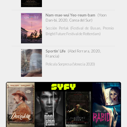
Nam-mae-wui Yeo-reum-bam
(Yoon
Dan-bi, 2020, Corea del Sur)
Sección Perlak (Festival de Busan, Premio
Bright Future Festival de Rotterdam)
Sportin’ Life
(Abel Ferrara, 2020,
Francia)
Película Sorpresa (Venecia 2020)