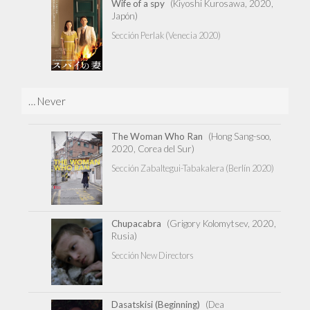
Wife of a spy
(Kiyoshi Kurosawa, 2020,
Japón)
Sección Perlak (Venecia 2020)
… Never
The Woman Who Ran
(Hong Sang-soo,
2020, Corea del Sur)
Sección Zabaltegui-Tabakalera (Berlín 2020)
Chupacabra
(Grigory Kolomytsev, 2020,
Rusia)
Sección New Directors
Dasatskisi (Beginning)
(Dea