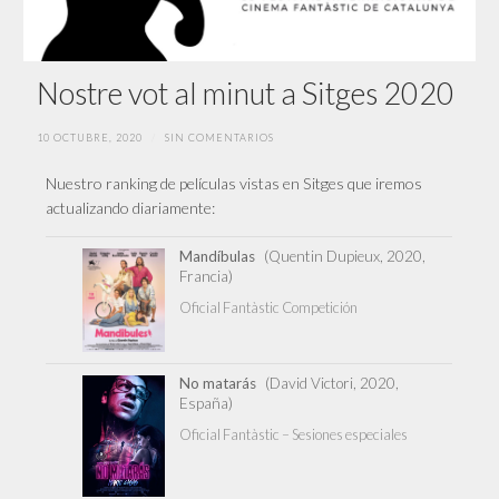
Nostre vot al minut a Sitges 2020
10 OCTUBRE, 2020
/
SIN COMENTARIOS
Nuestro ranking de películas vistas en Sitges que iremos
actualizando diariamente:
Mandíbulas
(Quentin Dupieux, 2020,
Francia)
Oficial Fantàstic Competición
No matarás
(David Victori, 2020,
España)
Oficial Fantàstic – Sesiones especiales