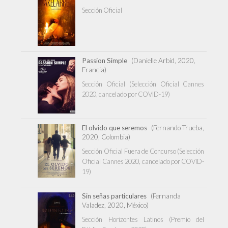
Sección Oficial
Passion Simple
(Danielle Arbid, 2020,
Francia)
Sección Oficial (Selección Oficial Cannes
2020, cancelado por COVID-19)
El olvido que seremos
(Fernando Trueba,
2020, Colombia)
Sección Oficial Fuera de Concurso (Selección
Oficial Cannes 2020, cancelado por COVID-
19)
Sin señas particulares
(Fernanda
Valadez, 2020, México)
Sección Horizontes Latinos (Premio del