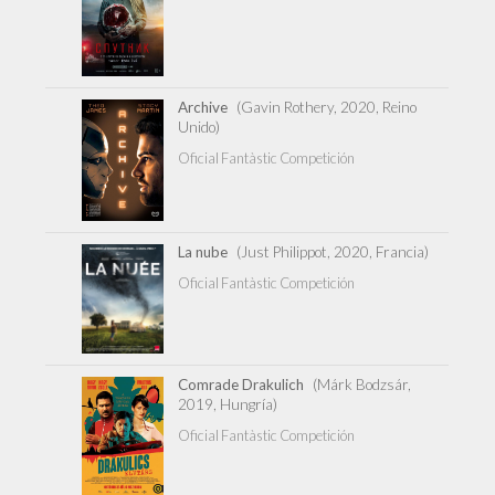
Archive
(Gavin Rothery, 2020, Reino
Unido)
Oficial Fantàstic Competición
La nube
(Just Philippot, 2020, Francia)
Oficial Fantàstic Competición
Comrade Drakulich
(Márk Bodzsár,
2019, Hungría)
Oficial Fantàstic Competición