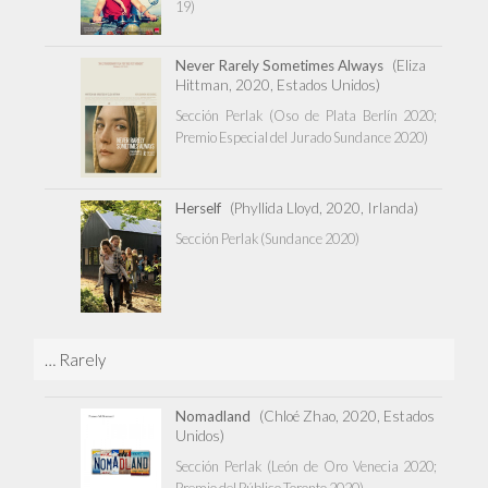
19)
Never Rarely Sometimes Always
(Eliza
Hittman, 2020, Estados Unidos)
Sección Perlak (Oso de Plata Berlín 2020;
Premio Especial del Jurado Sundance 2020)
Herself
(Phyllida Lloyd, 2020, Irlanda)
Sección Perlak (Sundance 2020)
… Rarely
Nomadland
(Chloé Zhao, 2020, Estados
Unidos)
Sección Perlak (León de Oro Venecia 2020;
Premio del Público Toronto 2020)