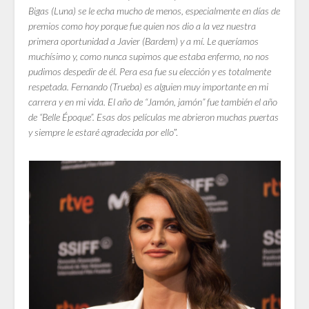
Bigas (Luna) se le echa mucho de menos, especialmente en días de
premios como hoy porque fue quien nos dio a la vez nuestra
primera oportunidad a Javier (Bardem) y a mí. Le queríamos
muchísimo y, como nunca supimos que estaba enfermo, no nos
pudimos despedir de él. Pera esa fue su elección y es totalmente
respetada. Fernando (Trueba) es alguien muy importante en mi
carrera y en mi vida. El año de “Jamón, jamón” fue también el año
de “Belle Époque”. Esas dos películas me abrieron muchas puertas
y siempre le estaré agradecida por ello
”.