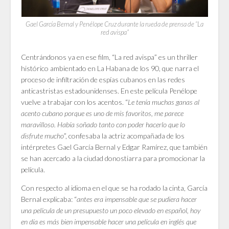
Gael García Bernal y Penélope Cruz durante la rueda de prensa de “La
red avispa”
Centrándonos ya en ese film, “La red avispa” es un thriller
histórico ambientado en La Habana de los 90, que narra el
proceso de infiltración de espías cubanos en las redes
anticastristas estadounidenses. En este película Penélope
vuelve a trabajar con los acentos. “
Le tenía muchas ganas al
acento cubano porque es uno de mis favoritos, me parece
maravilloso. Había soñado tanto con poder hacerlo que lo
disfrute mucho
”, confesaba la actriz acompañada de los
intérpretes Gael García Bernal y Edgar Ramírez, que también
se han acercado a la ciudad donostiarra para promocionar la
película.
Con respecto al idioma en el que se ha rodado la cinta, García
Bernal explicaba: “
antes era impensable que se pudiera hacer
una película de un presupuesto un poco elevado en español, hoy
en día es más bien impensable hacer una película en inglés que