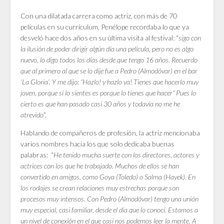
Con una dilatada carrera como actriz, con más de 70
películas en su currículum, Penélope recordaba lo que ya
desveló hace dos años en su última visita al festival: “
sigo con
la ilusión de poder dirigir algún día una película, pero no es algo
nuevo, lo digo todos los días desde que tengo 16 años. Recuerdo
que al primero al que se lo dije fue a Pedro (Almodóvar) en el bar
‘La Gloria’. Y me dijo: “Hazlo! y hazlo ya! Tienes que hacerlo muy
joven, porque si lo sientes es porque lo tienes que hacer” Pues lo
cierto es que han pasado casi 30 años y todavía no me he
atrevido
”.
Hablando de compañeros de profesión, la actriz mencionaba
varios nombres hacia los que solo dedicaba buenas
palabras: “
He tenido mucha suerte con los directores, actores y
actrices con los que he trabajado. Muchos de ellos se han
convertido en amigos, como Goya (Toledo) o Salma (Hayek). En
los rodajes se crean relaciones muy estrechas porque son
procesos muy intensos. Con Pedro (Almodóvar) tengo una unión
muy especial, casi familiar, desde el día que lo conocí. Estamos a
un nivel de conexión en el que casi nos podemos leer la mente. A