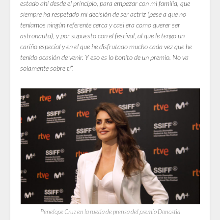
estado ahí desde el principio, para empezar con mi familia, que
siempre ha respetado mi decisión de ser actriz (pese a que no
teníamos ningún referente cerca y casi era como querer ser
astronauta), y por supuesto con el festival, al que le tengo un
cariño especial y en el que he disfrutado mucho cada vez que he
tenido ocasión de venir. Y eso es lo bonito de un premio. No va
solamente sobre ti
”.
Penelope Cruz en la rueda de prensa del premio Donostia