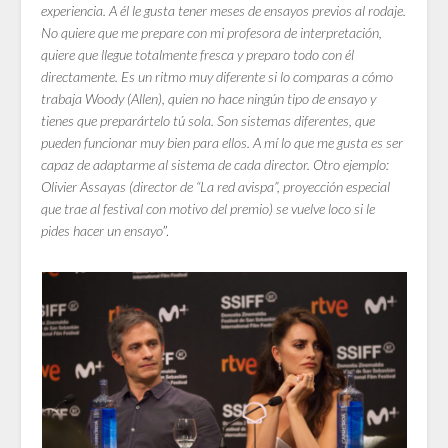
experiencia. A él le gusta tener meses de ensayos previos al rodaje.
No quiere que me prepare con mi profesora de interpretación,
quiere que llegue totalmente fresca y preparo todo con él
directamente. Es un ritmo muy diferente si lo comparas a cómo
trabaja Woody (Allen), quien no hace ningún tipo de ensayo y
tienes que preparártelo tú sola. Son sistemas diferentes, que
pueden funcionar muy bien para ellos. A mí lo que me gusta es ser
capaz de adaptarme al sistema de cada director. Otro ejemplo:
Olivier Assayas (director de “La red avispa”, proyección especial
que trae al festival con motivo del premio) se vuelve loco si le
pides hacer un ensayo
”.