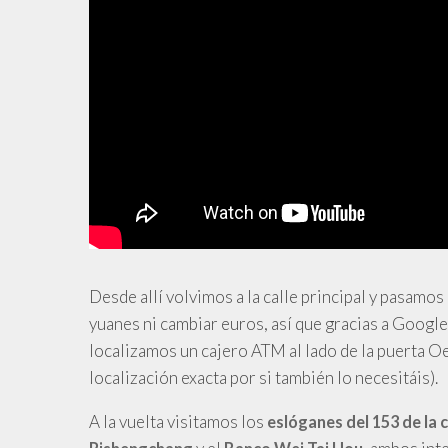
Desde allí volvimos a la calle principal y pasamo
yuanes ni cambiar euros, así que gracias a Googl
localizamos un cajero ATM al lado de la puerta Oest
localización exacta por si también lo necesitáis).
A
la vuelta visitamos los
eslóganes del 153 de la c