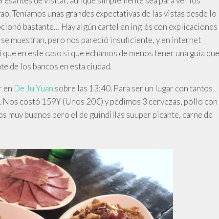
eresantes de visitar, aunque simplemente sea para ver los
yao. Teníamos unas grandes expectativas de las vistas desde lo
cionó bastante… Hay algún cartel en inglés con explicaciones
í se muestran, pero nos pareció insuficiente, y en internet
 que en este caso si que echamos de menos tener una guía qu
te de los bancos en esta ciudad.
r en
De Ju Yuan
sobre las 13:40. Para ser un lugar con tantos
. Nos costó 159¥ (Unos 20€) y pedimos 3 cervezas, pollo con
tos muy buenos pero el de guindillas suuper picante, carne de