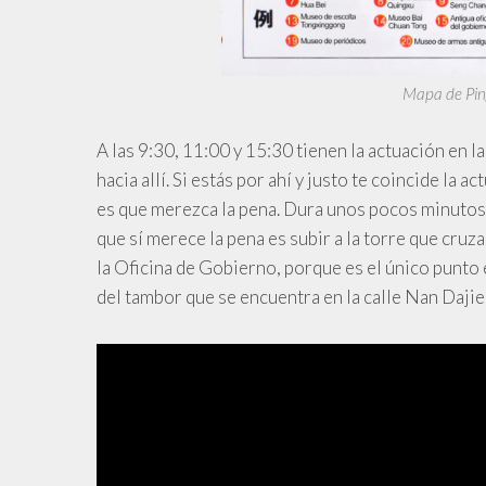
Mapa de Ping
A
las 9:30, 11:00 y 15:30 tienen la actuación en l
hacia allí. Si estás por ahí y justo te coincide la
es que merezca la pena. Dura unos pocos minutos y
que sí merece la pena es subir a la torre que cruza
la Oficina de Gobierno, porque es el único punto e
del tambor que se encuentra en la calle Nan Dajie