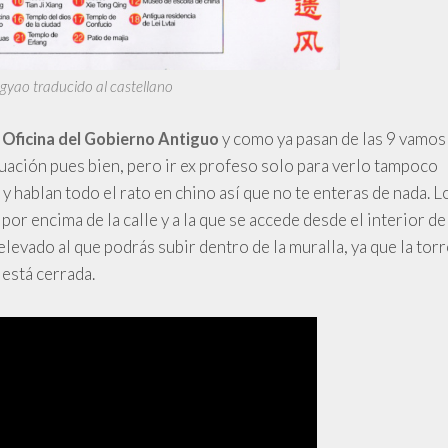
yao traducido al castellano
a
y como ya pasan de las 9 vamos
Oficina del Gobierno Antiguo
 actuación pues bien, pero ir ex profeso solo para verlo tampoco
 hablan todo el rato en chino así que no te enteras de nada. L
 por encima de la calle y a la que se accede desde el interior de
levado al que podrás subir dentro de la muralla, ya que la torr
 está cerrada.