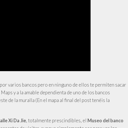
s por varios bancos pero en ninguno de ellos te permiten sacar
e Maps y a la amable dependienta de uno de los bancos
e de la muralla (En el mapa al final del post tenéis la
, totalmente prescindibles,
el
alle Xi Da Jie
Museo del banco