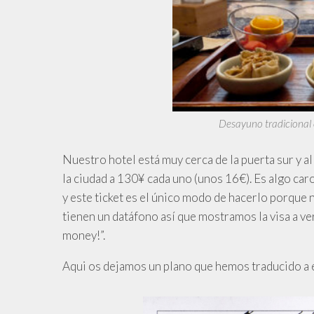
Desayuno tradicional 
Nuestro hotel está muy cerca de la puerta sur y all
la ciudad a 130¥ cada uno (unos 16€). Es algo caro
y este ticket es el único modo de hacerlo porque
tienen un datáfono así que mostramos la visa a ve
money!”.
Aqui os dejamos un plano que hemos traducido a 