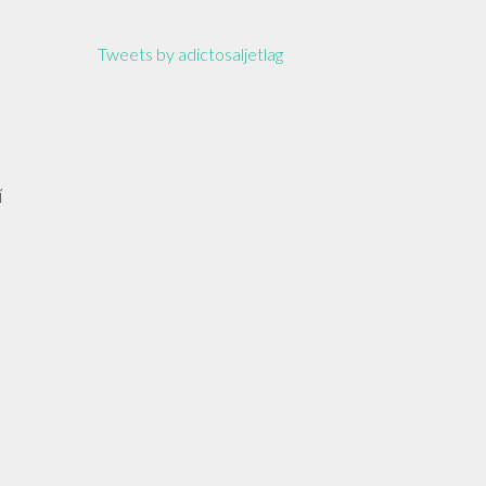
Tweets by adictosaljetlag
í
s