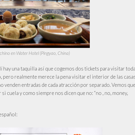
chino en Water Hotel (Pingyao, China)
í hay una taquilla así que cogemos dos tickets para visitar tod
, pero realmente merece la pena visitar el interior de las casa
 no venden entradas de cada atracción por separado. Vemos qu
r si cuela y como siempre nos dicen que no: “no , no, money,
español: