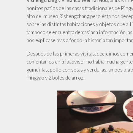
y
el
, ambos int
Rishengchang
Banco Wei Tai Hou
bonitos patios de las casas tradicionales de Ping
alto del museo Rishengchang pero ésta nos decep
sobre las distintas habitaciones y objetos que all
tampoco se encuentra demasiada información, así
nos explicase mas a fondo la historia tan importan
Después
de las primeras visitas, decidimos come
comentarios en tripadvisor no había mucha gente
guindillas, pollo con setas y verduras, ambos pla
Pingyao y 2 boles de arroz.