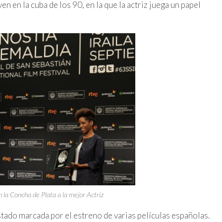
en en la cuba de los 90, en la que la actriz juega un papel
 la Concha de Plata a la mejor Actriz
tado marcada por el estreno de varias películas españolas.