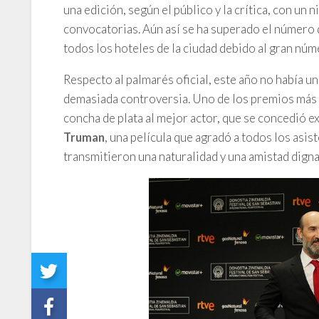
una edición, según el público y la crítica, con un n
convocatorias. Aún así se ha superado el número d
todos los hoteles de la ciudad debido al gran núm
Respecto al palmarés oficial, este año no había un
demasiada controversia. Uno de los premios más a
concha de plata al mejor actor, que se concedió e
, una película que agradó a todos los asis
Truman
transmitieron una naturalidad y una amistad dign