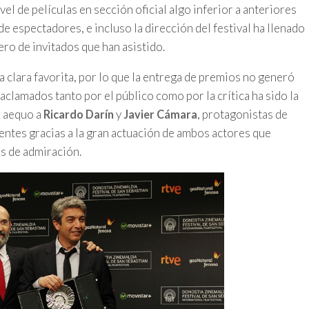
ivel de películas en sección oficial algo inferior a anteriores
e espectadores, e incluso la dirección del festival ha llenado
ero de invitados que han asistido.
a clara favorita, por lo que la entrega de premios no generó
clamados tanto por el público como por la crítica ha sido la
x aequo a
y
, protagonistas de
Ricardo Darín
Javier Cámara
tentes gracias a la gran actuación de ambos actores que
as de admiración.