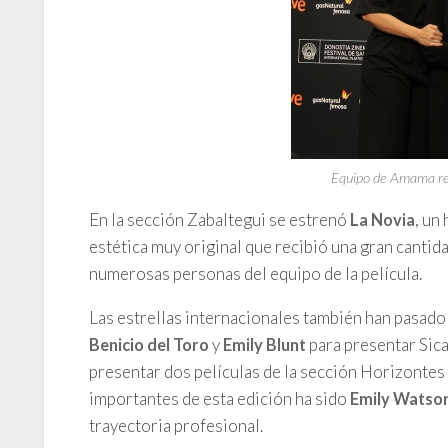
Equipo de Amama reci
En la sección Zabaltegui se estrenó
, un
La Novia
estética muy original que recibió una gran cantid
numerosas personas del equipo de la película.
Las estrellas internacionales también han pasado 
y
para presentar Sica
Benicio del Toro
Emily Blunt
presentar dos películas de la sección Horizontes 
importantes de esta edición ha sido
Emily Watso
trayectoria profesional.