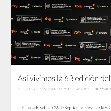
Así vivimos la 63 edición de
PUBLICADO EL
28 SEPTIEMBRE, 2015
/
ADICTOS
/
SIN COMEN
El pasado sábado 26 de Septiembre finalizó la 63 