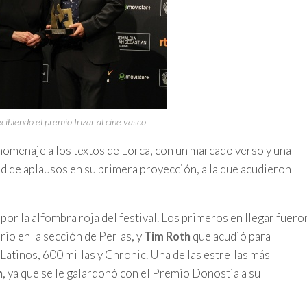
biendo el premio Irizar al cine vasco
 homenaje a los textos de Lorca, con un marcado verso y una
ad de aplausos en su primera proyección, a la que acudieron
por la alfombra roja del festival. Los primeros en llegar fuero
rio en la sección de Perlas, y
que acudió para
Tim Roth
Latinos, 600 millas y Chronic. Una de las estrellas más
, ya que se le galardonó con el Premio Donostia a su
n