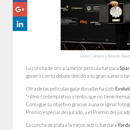
Javier Cámara y Ricardo Darín
La concha de oro a la mejor película fue para
Spa
generó cierto debate debido a su gran número ta
Otra de las películas galardonadas ha sido
Evolut
“ritmo contemplativo y lento, que no tiene mens
Consigue su objetivo gracias a una original fotog
Premio especial del jurado, y el Premio del jurado
La concha de plata a la mejor actriz fue para
Yorda