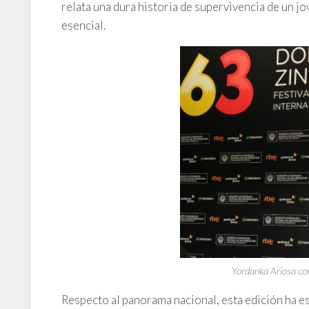
relata una dura historia de supervivencia de un jov
esencial.
Yordanka Ariosa con
Respecto al panorama nacional, esta edición ha es