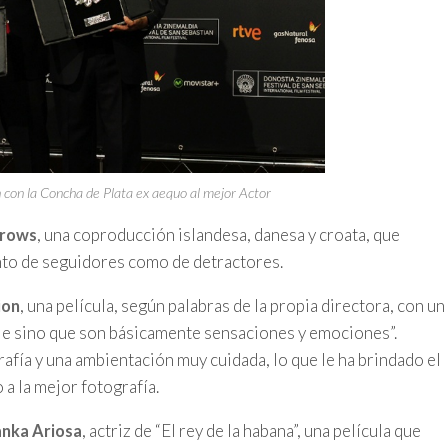
 con la Concha de Plata ex aequo al mejor Actor
, una coproducción islandesa, danesa y croata, que
rrows
nto de seguidores como de detractores.
, una película, según palabras de la propia directora, con un
ion
aje sino que son básicamente sensaciones y emociones”.
rafía y una ambientación muy cuidada, lo que le ha brindado el
 a la mejor fotografía.
, actriz de “El rey de la habana”, una película que
nka Ariosa