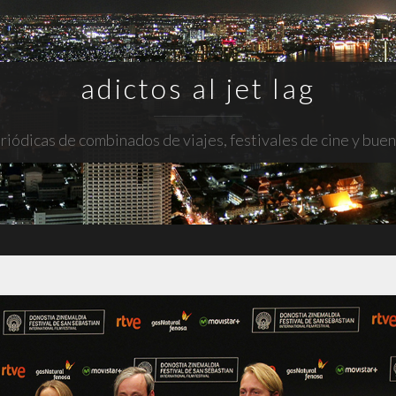
adictos al jet lag
riódicas de combinados de viajes, festivales de cine y bue