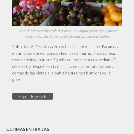
Puesto de fruta en el mercado de Hoi An. Los longan son los que aparecen
abajo a la izquierda, del tamaño de uvas con cascara marrón.
Sobre las 9:40 salimos en coche de camino a Hue. Paramos
en un lugar donde fabrican figuras de mármol (nos pareció
todo carísimo, por una figurita de unos 4cm nos pedían 40
dólares), y después en lo más alto de la montaña, donde a
demás de las vistas a la bahía había unos búnkers de la
guerra.
Seguir leyendo
ÚLTIMAS ENTRADAS