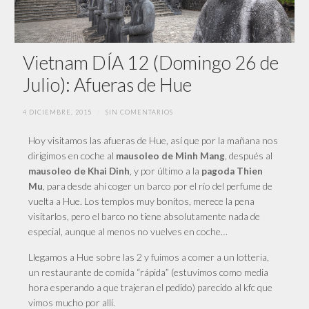
Vietnam DÍA 12 (Domingo 26 de
Julio): Afueras de Hue
4 DICIEMBRE, 2015
/
SIN COMENTARIOS
Hoy visitamos las afueras de Hue, así que por la mañana nos
dirigimos en coche al
, después al
mausoleo de Minh Mang
, y por último a la
mausoleo de Khai Dinh
pagoda Thien
, para desde ahí coger un barco por el río del perfume de
Mu
vuelta a Hue. Los templos muy bonitos, merece la pena
visitarlos, pero el barco no tiene absolutamente nada de
especial, aunque al menos no vuelves en coche…
Llegamos a Hue sobre las 2 y fuimos a comer a un lotteria,
un restaurante de comida “rápida” (estuvimos como media
hora esperando a que trajeran el pedido) parecido al kfc que
vimos mucho por allí.