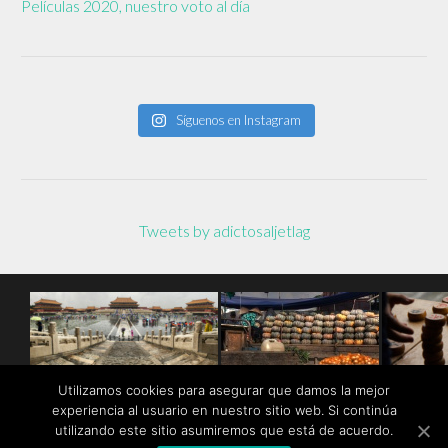
Películas 2020, nuestro voto al día
Síguenos en Instagram
Tweets by adictosaljetlag
Utilizamos cookies para asegurar que damos la mejor
experiencia al usuario en nuestro sitio web. Si continúa
utilizando este sitio asumiremos que está de acuerdo.