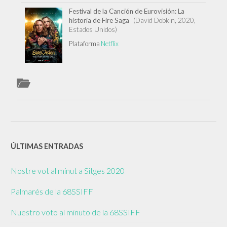
LA
CANCIÓ
Festival de la Canción de Eurovisión: La
DE
historia de Fire Saga
(David Dobkin, 2020,
EUROVIS
LA
Estados Unidos)
HISTORI
DE
FIRE
Plataforma
Netflix
SAGA
ÚLTIMAS ENTRADAS
Nostre vot al minut a Sitges 2020
Palmarés de la 68SSIFF
Nuestro voto al minuto de la 68SSIFF