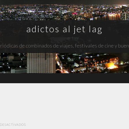
adictos al jet lag
riódicas de combinados de viajes, festivales de cine y bue
EN
DESACTIVADOS
BLISS