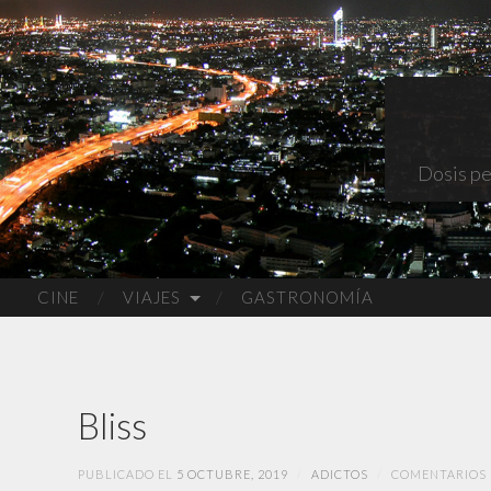
Dosis pe
CINE
VIAJES
GASTRONOMÍA
Bliss
PUBLICADO EL
5 OCTUBRE, 2019
/
ADICTOS
/
COMENTARIOS 