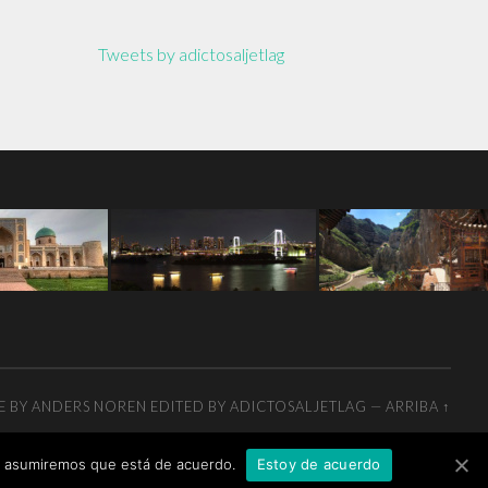
Tweets by adictosaljetlag
E BY
ANDERS NOREN
EDITED BY ADICTOSALJETLAG
—
ARRIBA ↑
tio asumiremos que está de acuerdo.
Estoy de acuerdo