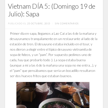
Vietnam DÍA 5: (Domingo 19 de
Julio): Sapa
PUBLICADO EL
25 OCTUBRE, 2015
/
SIN COMENTARIOS
Primer día en sapa, llegamos a Lao Cai a las 6 de la mañana y
desayunamos tranquilamente en un restaurante al lado de la
estación de tren. El desayuno estaba incluido en el tour, y
nos dieron a elegir entre el típico desayuno vietnamita de
sopa de fideos, y un “pam”. Por supuesto pedimos uno de
cada, hay que probarlo todo :). La sopa estaba buena
(aunque a mi a las 6 de la mañana una sopa no me entra…), y
el “pam” que pensábamos que sería un bocadillo resultaron
ser dos huevos fritos que estaban buenos.