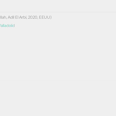
BOYS
FOR
LIFE
allah, Adil El Arbi, 2020, EEUU)
alladolid