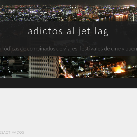
adictos al jet lag
riódicas de combinados de viajes, festivales de cine y bue
EN
ESACTIVADOS
BAD