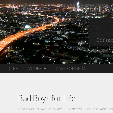
Dosis pe
CINE
VIAJES
GASTRONOMÍA
Bad Boys for Life
PUBLICADO EL
26 ENERO, 2020
/
ADICTOS
/
COMENTARIOS D