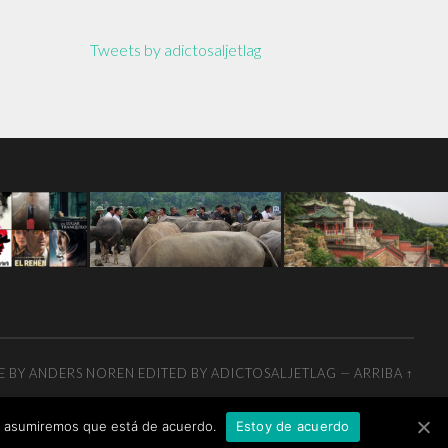
Tweets by adictosaljetlag
E BY
ANDERS NOREN
EDITED BY ADICTOSALJETLAG
—
ARRIBA ↑
tio asumiremos que está de acuerdo.
Estoy de acuerdo