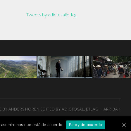
Tweets by adictosaljetlag
E BY
ANDERS NOREN
EDITED BY ADICTOSALJETLAG
—
ARRIBA ↑
tio asumiremos que está de acuerdo.
Estoy de acuerdo