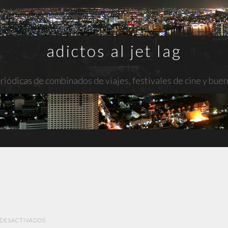
adictos al jet lag
riódicas de combinados de viajes, festivales de cine y bue
EN
DESACTIVADOS
ADORATION