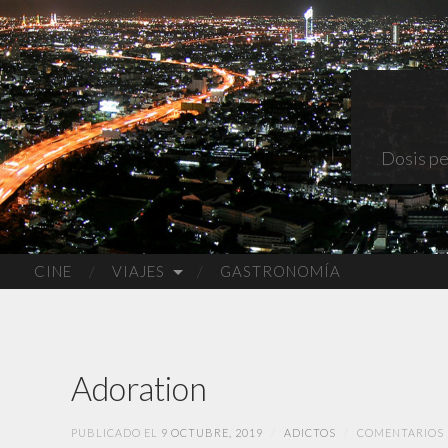
Dosis pe
CINE
VIAJES
GASTRONOMÍA
Adoration
PUBLICADO EL
9 OCTUBRE, 2019
/
ADICTOS
/
COMENTARIOS 