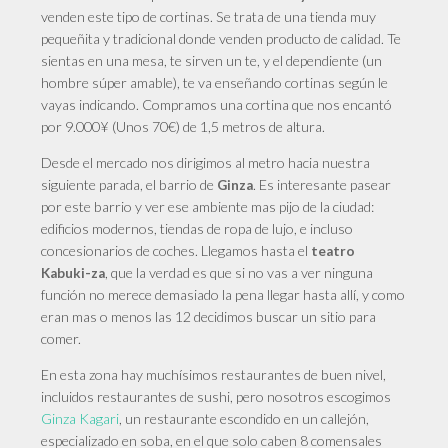
venden este tipo de cortinas. Se trata de una tienda muy
pequeñita y tradicional donde venden producto de calidad. Te
sientas en una mesa, te sirven un te, y el dependiente (un
hombre súper amable), te va enseñando cortinas según le
vayas indicando. Compramos una cortina que nos encantó
por 9.000¥ (Unos 70€) de 1,5 metros de altura.
Desde
el mercado nos dirigimos al metro hacia nuestra
siguiente parada, el barrio de
. Es interesante pasear
Ginza
por este barrio y ver ese ambiente mas pijo de la ciudad:
edificios modernos, tiendas de ropa de lujo, e incluso
concesionarios de coches. Llegamos hasta el
teatro
, que la verdad es que si no vas a ver ninguna
Kabuki-za
función no merece demasiado la pena llegar hasta allí, y como
eran mas o menos las 12 decidimos buscar un sitio para
comer.
En
esta zona hay muchísimos restaurantes de buen nivel,
incluidos restaurantes de sushi, pero nosotros escogimos
Ginza Kagari
, un restaurante escondido en un callejón,
especializado en soba, en el que solo caben 8 comensales