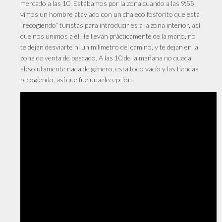
mercado a las 10. Estábamos por la zona cuando a las 9:55
vimos un hombre ataviado con un chaleco fosforito que está
“recogiendo” turistas para introducirles a la zona interior, así
que nos unimos a él. Te llevan prácticamente de la mano, no
te dejan desviarte ni un milímetro del camino, y te dejan en la
zona de venta de pescado. A las 10 de la mañana no queda
absolutamente nada de género, está todo vacío y las tiendas
recogiendo, así que fue una decepción.