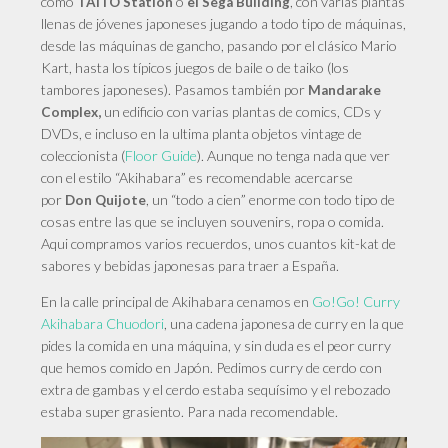
como
o
, con varias plantas
TAITO Station
el Sega Building
llenas de jóvenes japoneses jugando a todo tipo de máquinas,
desde las máquinas de gancho, pasando por el clásico Mario
Kart, hasta los típicos juegos de baile o de taiko (los
tambores japoneses). Pasamos también por
Mandarake
un edificio con varias plantas de comics, CDs y
Complex,
DVDs, e incluso en la ultima planta objetos vintage de
coleccionista (
Floor Guide
). Aunque no tenga nada que ver
con el estilo “Akihabara” es recomendable acercarse
por
, un “todo a cien” enorme con todo tipo de
Don Quijote
cosas entre las que se incluyen souvenirs, ropa o comida.
Aqui compramos varios recuerdos, unos cuantos kit-kat de
sabores y bebidas japonesas para traer a España.
En
la calle principal de Akihabara cenamos en
Go!Go! Curry
Akihabara Chuodori
, una cadena japonesa de curry en la que
pides la comida en una máquina, y sin duda es el peor curry
que hemos comido en Japón. Pedimos curry de cerdo con
extra de gambas y el cerdo estaba sequísimo y el rebozado
estaba super grasiento. Para nada recomendable.