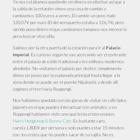
Ya nos estábamos quedando sin dinero en efectivo así que a
la salida de la estación vimos una casa de cambio y
cambiamos 100 euros a yenes. El cambio un poco malo
120,07¥ por euro (El del aeropuerto estaba a 126,74), pero
siendo poco dinero el que cambiamos tampoco nos merece la
pena buscar otro sitio.
Salimos
por la otra puerta de la estación para ir al
Palacio
. Es curioso según te vas acercando ver el contraste
Imperial
entre el palacio de estilo tradicional y los edificios modernos
alrededor. No visitamos el palacio por dentro, simplemente
dimos un paseo por la explanada principal hasta llegar a la
zona donde se puede ver el puente Nijubashi, y desde allí
cogimos el tren hacia Roppongi.
Nos
habíamos quedado con las ganas de visitar un café típico
japonés en el que puedes interactuar con animales, y en
Roppongi habíamos visto uno que tenía erizos enanos,
Harry Hedgehog & Bunny Cafe
. Es bastante caro,
cuesta 1.800¥ por persona y solo puedes estar 15 minutos
con los erizos que no puedes sacar de su cajita. No es