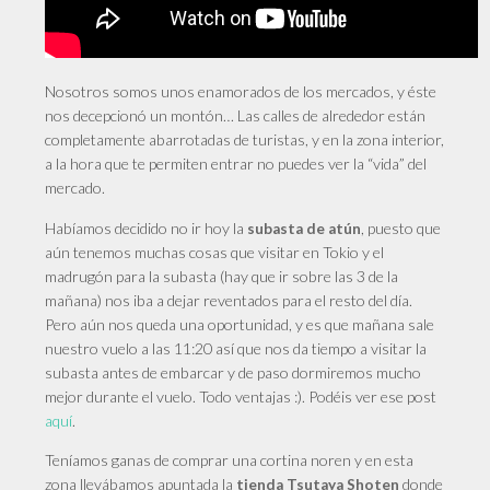
Nosotros somos unos enamorados de los mercados, y éste
nos decepcionó un montón… Las calles de alrededor están
completamente abarrotadas de turistas, y en la zona interior,
a la hora que te permiten entrar no puedes ver la “vida” del
mercado.
Habíamos decidido no ir hoy la
, puesto que
subasta de atún
aún tenemos muchas cosas que visitar en Tokio y el
madrugón para la subasta (hay que ir sobre las 3 de la
mañana) nos iba a dejar reventados para el resto del día.
Pero aún nos queda una oportunidad, y es que mañana sale
nuestro vuelo a las 11:20 así que nos da tiempo a visitar la
subasta antes de embarcar y de paso dormiremos mucho
mejor durante el vuelo. Todo ventajas :). Podéis ver ese post
aquí
.
Teníamos ganas de comprar una cortina noren y en esta
zona llevábamos apuntada la
donde
tienda Tsutaya Shoten