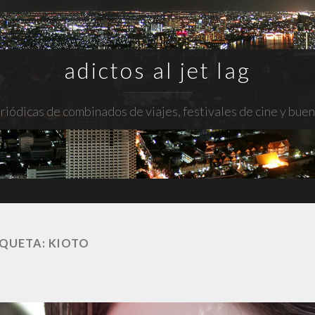
adictos al jet lag
riódicas de combinados de viajes, festivales de cine y bue
IQUETA:
KIOTO