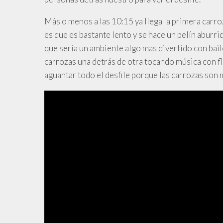
Más o menos a las 10:15 ya llega la primera carroz
es que es bastante lento y se hace un pelín aburr
que sería un ambiente algo mas divertido con bail
carrozas una detrás de otra tocando música con f
aguantar todo el desfile porque las carrozas son m