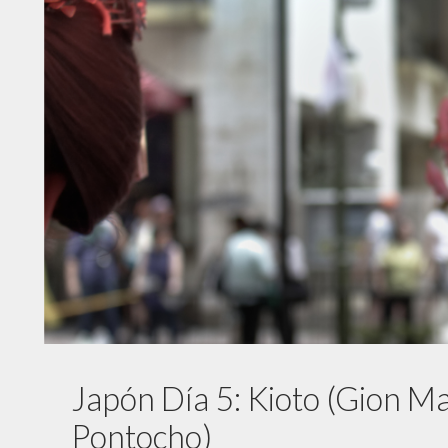
Japón Día 5: Kioto (Gion Mat
Pontocho)