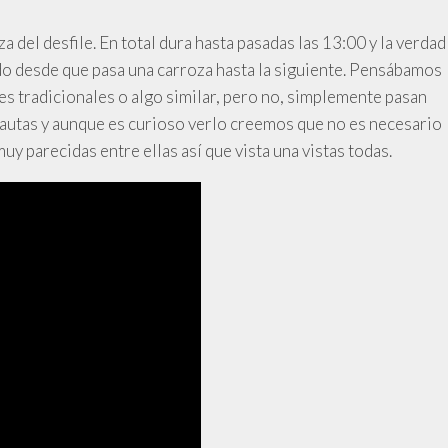
a del desfile. En total dura hasta pasadas las 13:00 y la verdad
ido desde que pasa una carroza hasta la siguiente. Pensábamos
es tradicionales o algo similar, pero no, simplemente pasan
lautas y aunque es curioso verlo creemos que no es necesario
uy parecidas entre ellas así que vista una vistas todas.