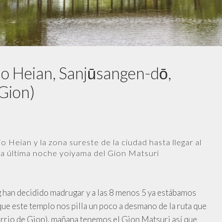
io Heian, Sanjūsangen-dō,
Gion)
 Heian y la zona sureste de la ciudad hasta llegar al
 la última noche yoiyama del Gion Matsuri
g han decidido madrugar y a las 8 menos 5 ya estábamos
ue este templo nos pilla un poco a desmano de la ruta que
arrio de Gion), mañana tenemos el Gion Matsuri así que