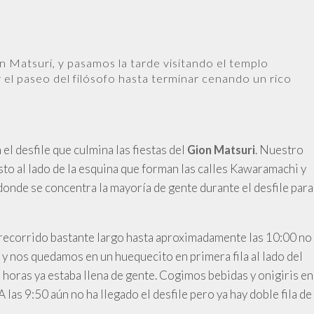
on Matsuri, y pasamos la tarde visitando el templo
 el paseo del filósofo hasta terminar cenando un rico
el desfile que culmina las fiestas del
. Nuestro
Gion Matsuri
usto al lado de la esquina que forman las calles Kawaramachi y
, donde se concentra la mayoría de gente durante el desfile para
 recorrido bastante largo hasta aproximadamente las 10:00 no
0 y nos quedamos en un huequecito en primera fila al lado del
horas ya estaba llena de gente. Cogimos bebidas y onigiris en
 las 9:50 aún no ha llegado el desfile pero ya hay doble fila de