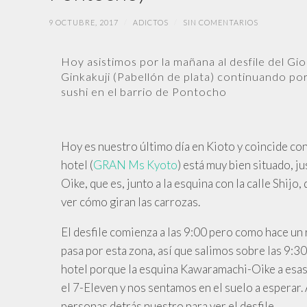
9 OCTUBRE, 2017
/
ADICTOS
/
SIN COMENTARIOS
Hoy asistimos por la mañana al desfile del Gi
Ginkakuji (Pabellón de plata) continuando por
sushi en el barrio de Pontocho
Hoy es nuestro último día en Kioto y coincide con 
hotel (
GRAN Ms Kyoto
) está muy bien situado, j
Oike, que es, junto a la esquina con la calle Shijo
ver cómo giran las carrozas.
El desfile comienza a las 9:00 pero como hace un
pasa por esta zona, así que salimos sobre las 9:3
hotel porque la esquina Kawaramachi-Oike a esas 
el 7-Eleven y nos sentamos en el suelo a esperar. A
personas detrás nuestro para ver el desfile.