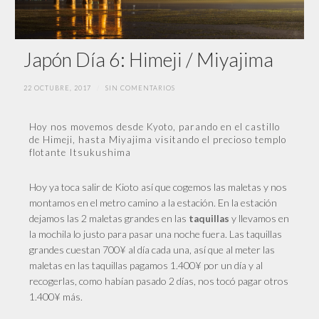
Japón Día 6: Himeji / Miyajima
22 OCTUBRE, 2017
/
SIN COMENTARIOS
Hoy nos movemos desde Kyoto, parando en el castillo
de Himeji, hasta Miyajima visitando el precioso templo
flotante Itsukushima
Hoy ya toca salir de Kioto así que cogemos las maletas y nos
montamos en el metro camino a la estación. En la estación
dejamos las 2 maletas grandes en las
y llevamos en
taquillas
la mochila lo justo para pasar una noche fuera. Las taquillas
grandes cuestan 700¥ al día cada una, así que al meter las
maletas en las taquillas pagamos 1.400¥ por un día y al
recogerlas, como habían pasado 2 días, nos tocó pagar otros
1.400¥ más.