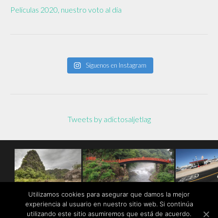
Películas 2020, nuestro voto al día
Síguenos en Instagram
Tweets by adictosaljetlag
Utilizamos cookies para asegurar que damos la mejor
experiencia al usuario en nuestro sitio web. Si continúa
utilizando este sitio asumiremos que está de acuerdo.