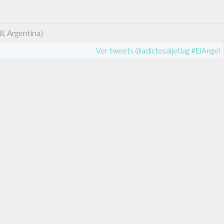
ÁNGEL
8, Argentina)
Ver tweets @adictosaljetlag #ElAngel