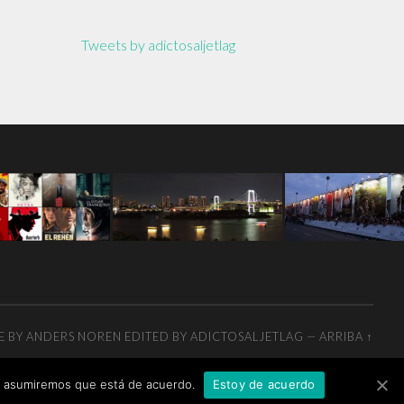
Tweets by adictosaljetlag
E BY
ANDERS NOREN
EDITED BY ADICTOSALJETLAG
—
ARRIBA ↑
tio asumiremos que está de acuerdo.
Estoy de acuerdo