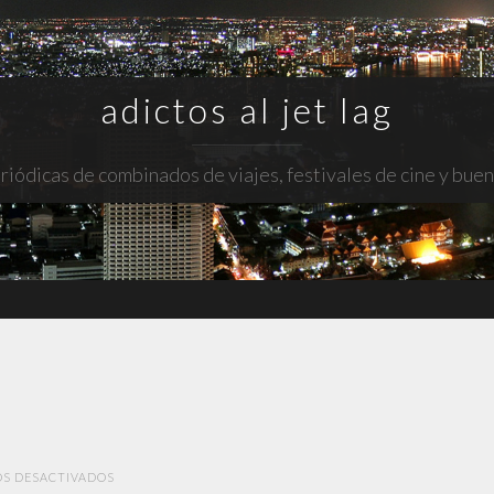
adictos al jet lag
riódicas de combinados de viajes, festivales de cine y bue
EN
S DESACTIVADOS
EL