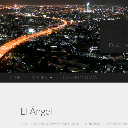
Dosis pe
CINE
VIAJES
GASTRONOMÍA
El Ángel
PUBLICADO EL
3 NOVIEMBRE, 2018
/
ADICTOS
/
COMENTARIO