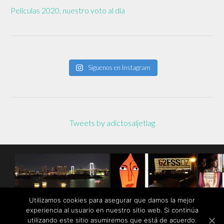
Películas 2020, nuestro voto al día
Síguenos en Instagram
Tweets by adictosaljetlag
Utilizamos cookies para asegurar que damos la mejor
experiencia al usuario en nuestro sitio web. Si continúa
utilizando este sitio asumiremos que está de acuerdo.