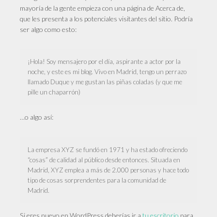
mayoría de la gente empieza con una página de Acerca de,
que les presenta a los potenciales visitantes del sitio. Podría
ser algo como esto:
¡Hola! Soy mensajero por el día, aspirante a actor por la
noche, y este es mi blog. Vivo en Madrid, tengo un perrazo
llamado Duque y me gustan las piñas coladas (y que me
pille un chaparrón)
…o algo así:
La empresa XYZ se fundó en 1971 y ha estado ofreciendo
“cosas” de calidad al público desde entonces. Situada en
Madrid, XYZ emplea a más de 2.000 personas y hace todo
tipo de cosas sorprendentes para la comunidad de
Madrid.
Si eres nuevo en WordPress deberías ir a
tu escritorio
para