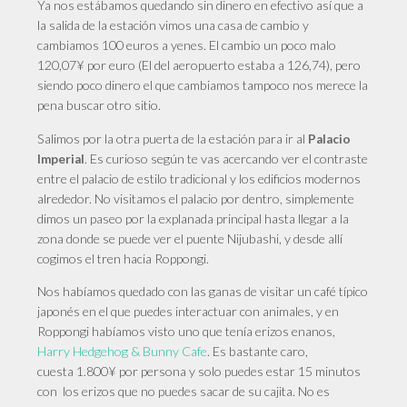
Ya nos estábamos quedando sin dinero en efectivo así que a
la salida de la estación vimos una casa de cambio y
cambiamos 100 euros a yenes. El cambio un poco malo
120,07¥ por euro (El del aeropuerto estaba a 126,74), pero
siendo poco dinero el que cambiamos tampoco nos merece la
pena buscar otro sitio.
Salimos
por la otra puerta de la estación para ir al
Palacio
. Es curioso según te vas acercando ver el contraste
Imperial
entre el palacio de estilo tradicional y los edificios modernos
alrededor. No visitamos el palacio por dentro, simplemente
dimos un paseo por la explanada principal hasta llegar a la
zona donde se puede ver el puente Nijubashi, y desde allí
cogimos el tren hacia Roppongi.
Nos
habíamos quedado con las ganas de visitar un café típico
japonés en el que puedes interactuar con animales, y en
Roppongi habíamos visto uno que tenía erizos enanos,
Harry Hedgehog & Bunny Cafe
. Es bastante caro,
cuesta 1.800¥ por persona y solo puedes estar 15 minutos
con los erizos que no puedes sacar de su cajita. No es