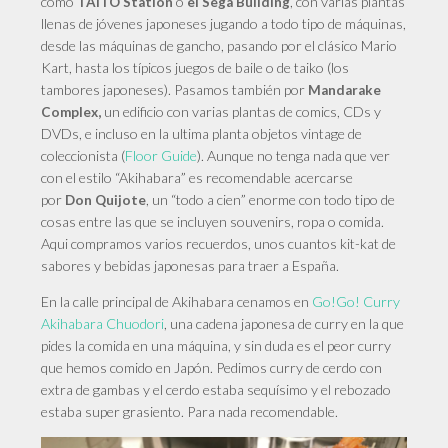
como
o
, con varias plantas
TAITO Station
el Sega Building
llenas de jóvenes japoneses jugando a todo tipo de máquinas,
desde las máquinas de gancho, pasando por el clásico Mario
Kart, hasta los típicos juegos de baile o de taiko (los
tambores japoneses). Pasamos también por
Mandarake
un edificio con varias plantas de comics, CDs y
Complex,
DVDs, e incluso en la ultima planta objetos vintage de
coleccionista (
Floor Guide
). Aunque no tenga nada que ver
con el estilo “Akihabara” es recomendable acercarse
por
, un “todo a cien” enorme con todo tipo de
Don Quijote
cosas entre las que se incluyen souvenirs, ropa o comida.
Aqui compramos varios recuerdos, unos cuantos kit-kat de
sabores y bebidas japonesas para traer a España.
En
la calle principal de Akihabara cenamos en
Go!Go! Curry
Akihabara Chuodori
, una cadena japonesa de curry en la que
pides la comida en una máquina, y sin duda es el peor curry
que hemos comido en Japón. Pedimos curry de cerdo con
extra de gambas y el cerdo estaba sequísimo y el rebozado
estaba super grasiento. Para nada recomendable.