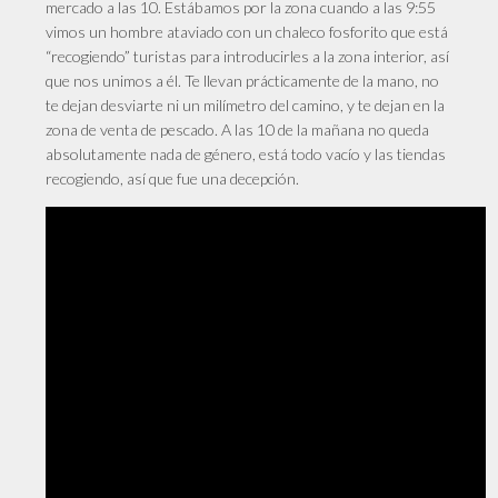
mercado a las 10. Estábamos por la zona cuando a las 9:55
vimos un hombre ataviado con un chaleco fosforito que está
“recogiendo” turistas para introducirles a la zona interior, así
que nos unimos a él. Te llevan prácticamente de la mano, no
te dejan desviarte ni un milímetro del camino, y te dejan en la
zona de venta de pescado. A las 10 de la mañana no queda
absolutamente nada de género, está todo vacío y las tiendas
recogiendo, así que fue una decepción.