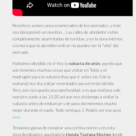
Nosotros somos unos enamorados de los mercados, y éste
nos decepcionó un montón… Las calles de alrededor están
completamente abarrotadas de turistas, y en la zona interior,
a la hora que te permiten entrar no puedes ver la “vida” del
mercado.
Habíamos decidido no ir hoy la
, puesto que
subasta de atún
aún tenemos muchas cosas que visitar en Tokio y el
madrugón para la subasta (hay que ir sobre las 3 de la
mañana) nos iba a dejar reventados para el resto del día.
Pero aún nos queda una oportunidad, y es que mañana sale
nuestro vuelo a las 11:20 así que nos da tiempo a visitar la
subasta antes de embarcar y de paso dormiremos mucho
mejor durante el vuelo. Todo ventajas :). Podéis ver ese post
aquí
.
Teníamos ganas de comprar una cortina noren y en esta
zona llevábamos apuntada la
donde
tienda Tsutaya Shoten