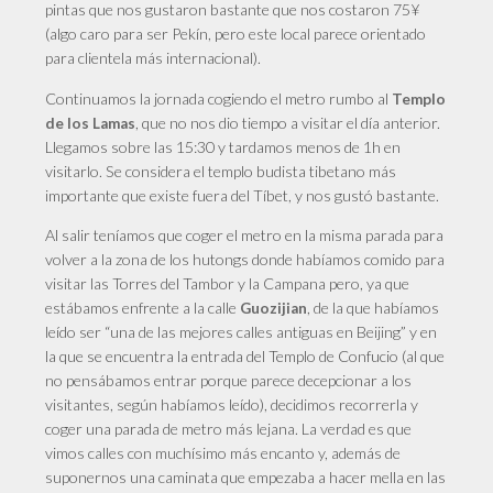
pintas que nos gustaron bastante que nos costaron 75¥
(algo caro para ser Pekín, pero este local parece orientado
para clientela más internacional).
Continuamos
la jornada cogiendo el metro rumbo al
Templo
, que no nos dio tiempo a visitar el día anterior.
de los Lamas
Llegamos sobre las 15:30 y tardamos menos de 1h en
visitarlo. Se considera el templo budista tibetano más
importante que existe fuera del Tíbet, y nos gustó bastante.
Al salir teníamos que coger el metro en la misma parada para
volver a la zona de los hutongs donde habíamos comido para
visitar las Torres del Tambor y la Campana pero,
ya
que
estábamos enfrente a la calle
, de la que habíamos
Guozijian
leído ser “una de las mejores calles antiguas en Beijing” y en
la que se encuentra la entrada del Templo de Confucio (al que
no pensábamos entrar porque parece decepcionar a los
visitantes, según habíamos leído), decidimos recorrerla y
coger una parada de metro más lejana. La verdad es que
vimos calles con muchísimo más encanto y, además de
suponernos una caminata que empezaba a hacer mella en las