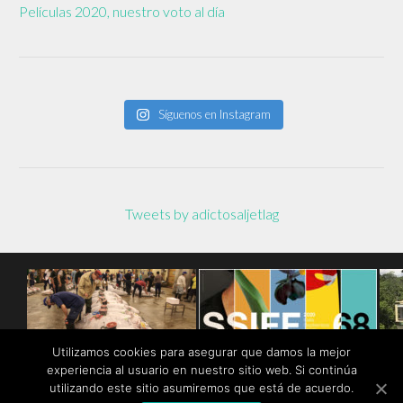
Películas 2020, nuestro voto al día
Síguenos en Instagram
Tweets by adictosaljetlag
Utilizamos cookies para asegurar que damos la mejor
experiencia al usuario en nuestro sitio web. Si continúa
utilizando este sitio asumiremos que está de acuerdo.