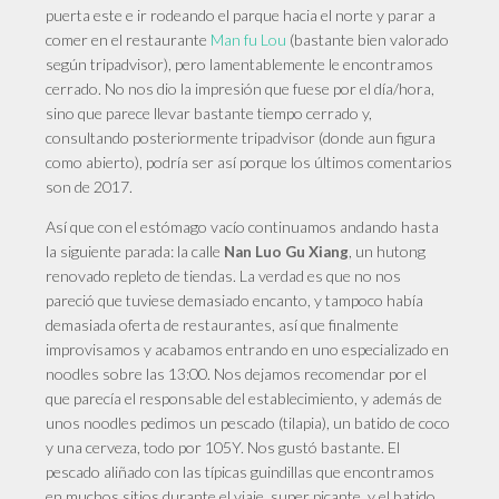
puerta este e ir rodeando el parque hacia el norte y parar a
comer en el restaurante
Man fu Lou
(bastante bien valorado
según tripadvisor), pero lamentablemente le encontramos
cerrado. No nos dio la impresión que fuese por el día/hora,
sino que parece llevar bastante tiempo cerrado y,
consultando posteriormente tripadvisor (donde aun figura
como abierto), podría ser así porque los últimos comentarios
son de 2017.
Así
que con el estómago vacío continuamos andando hasta
la siguiente parada: la calle
, un hutong
Nan Luo Gu Xiang
renovado repleto de tiendas. La verdad es que no nos
pareció que tuviese demasiado encanto, y tampoco había
demasiada oferta de restaurantes, así que finalmente
improvisamos y acabamos entrando en uno especializado en
noodles sobre las 13:00. Nos dejamos recomendar por el
que parecía el responsable del establecimiento, y además de
unos noodles pedimos un pescado (tilapia), un batido de coco
y una cerveza, todo por 105Y. Nos gustó bastante. El
pescado aliñado con las típicas guindillas que encontramos
en muchos sitios durante el viaje, super picante, y el batido