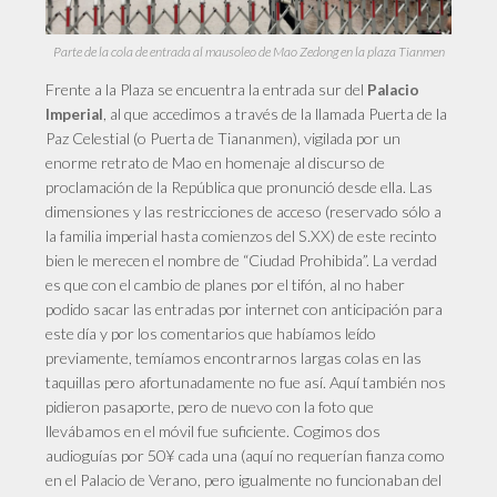
Parte de la cola de entrada al mausoleo de Mao Zedong en la plaza Tianmen
Frente
a la Plaza se encuentra la entrada sur del
Palacio
, al que accedimos a través de la llamada Puerta de la
Imperial
Paz Celestial (o Puerta de Tiananmen), vigilada por un
enorme retrato de Mao en homenaje al discurso de
proclamación de la República que pronunció desde ella. Las
dimensiones y las restricciones de acceso (reservado sólo a
la familia imperial hasta comienzos del S.XX) de este recinto
bien le merecen el nombre de “Ciudad Prohibida”. La verdad
es que con el cambio de planes por el tifón, al no haber
podido sacar las entradas por internet con anticipación para
este día y por los comentarios que habíamos leído
previamente, temíamos encontrarnos largas colas en las
taquillas pero afortunadamente no fue así. Aquí también nos
pidieron pasaporte, pero de nuevo con la foto que
llevábamos en el móvil fue suficiente. Cogimos dos
audioguías por 50¥ cada una (aquí no requerían fianza como
en el Palacio de Verano, pero igualmente no funcionaban del