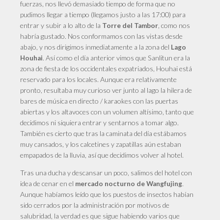
fuerzas, nos llevó demasiado tiempo de forma que no
pudimos llegar a tiempo (llegamos justo a las 17:00) para
entrar y subir a lo alto de la
, como nos
Torre del Tambor
habría gustado. Nos conformamos con las vistas desde
abajo, y
nos
dirigimos inmediatamente a la zona del
Lago
. Así como el día anterior vimos que Sanlitun era la
Houhai
zona de fiesta de los occidentales expatriados, Houhai está
reservado para los locales. Aunque era relativamente
pronto, resultaba muy curioso ver junto al lago la hilera de
bares de música en directo / karaokes con las puertas
abiertas y los altavoces con un volumen altísimo, tanto que
decidimos ni siquiera entrar y sentarnos a tomar algo.
También es cierto que tras la caminata del día estábamos
muy cansados, y los calcetines y zapatillas aún estaban
empapados de la lluvia, así que decidimos volver al hotel.
Tras
una ducha y descansar un poco, salimos del hotel con
idea de cenar en el
.
mercado nocturno de Wangfujing
Aunque habíamos leído que los puestos de insectos habían
sido cerrados por la administración por motivos de
salubridad, la verdad es que sigue habiendo varios que