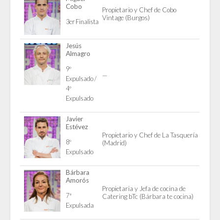
Cobo
Propietario y Chef de Cobo
Vintage (Burgos)
3er Finalista
Jesús
Almagro
9º
—
Expulsado /
4º
Expulsado
Javier
Estévez
Propietario y Chef de La Tasquería
8º
(Madrid)
Expulsado
Bárbara
Amorós
Propietaria y Jefa de cocina de
7ª
Catering bTc (Bárbara te cocina)
Expulsada