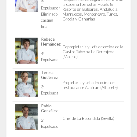
5º
la cadena Iberostar Hotels &
Expulsado /
Resorts en Baleares, Andalucía,
Eliminado
Marruecos, Montenegro, Túnez,
Grecia y Canarias
casting
final
Rebeca
Hernández
Copropietaria y Jefa de cocina de la
Gastro-Taberna La Berenjena
4ª
(Madrid)
Expulsada
Teresa
Gutiérrez
Propietaria y Jefa de cocina del
3ª
restaurante Azafrán (Albacete)
Expulsada
Pablo
González
Chef de La Escondida (Sevilla)
2º
Expulsado