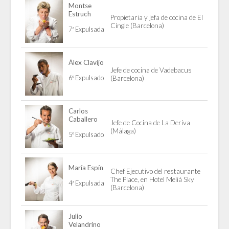
Montse
Estruch
Propietaria y jefa de cocina de El
Cingle (Barcelona)
7ª Expulsada
Álex Clavijo
Jefe de cocina de Vadebacus
6º Expulsado
(Barcelona)
Carlos
Caballero
Jefe de Cocina de La Deriva
(Málaga)
5º Expulsado
María Espín
Chef Ejecutivo del restaurante
The Place, en Hotel Meliá Sky
4ª Expulsada
(Barcelona)
Julio
Velandrino