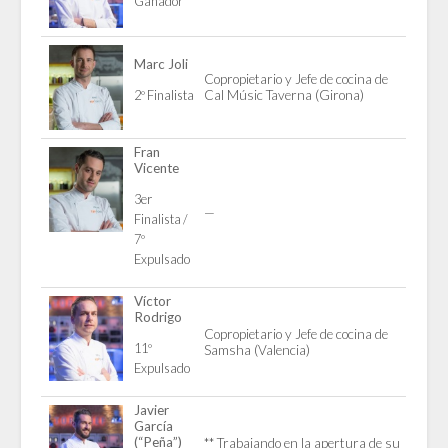
Ganador
Marc Joli
Copropietario y Jefe de cocina de
2º Finalista
Cal Músic Taverna (Girona)
Fran
Vicente
3er
—
Finalista /
7º
Expulsado
Víctor
Rodrigo
Copropietario y Jefe de cocina de
11º
Samsha (Valencia)
Expulsado
Javier
García
(“Peña”)
** Trabajando en la apertura de su