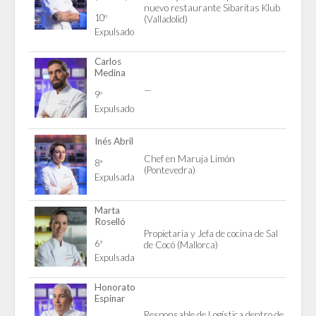
nuevo restaurante Sibaritas Klub
10º
(Valladolid)
Expulsado
Carlos
Medina
—
9º
Expulsado
Inés Abril
Chef en Maruja Limón
8ª
(Pontevedra)
Expulsada
Marta
Roselló
Propietaria y Jefa de cocina de Sal
6ª
de Cocó (Mallorca)
Expulsada
Honorato
Espinar
Responsable de Logística dentro de