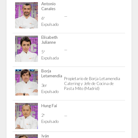
Antonio
Canales
—
6º
Expulsado
Elisabeth
Julianne
—
5ª
Expulsada
Borja
Letamendia
Propietario de Borja Letamendia
Catering y Jefe de Cocina de
3er
Pasta Mito (Madrid)
Expulsado
Hung Fai
2º
—
Expulsado
Iván