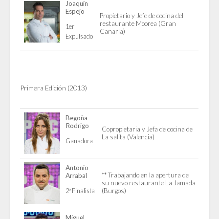
Joaquín
Espejo
Propietario y Jefe de cocina del
restaurante Moorea (Gran
1er
Canaria)
Expulsado
Primera Edición (2013)
Begoña
Rodrigo
Copropietaria y Jefa de cocina de
La salita (Valencia)
Ganadora
Antonio
** Trabajando en la apertura de
Arrabal
su nuevo restaurante La Jamada
2º Finalista
(Burgos)
Miguel