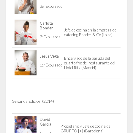
—
3er Expulsado
Carlota
Bonder
Jefe de cocina en la empresa de
cátering Bonder & Co (Ibiza)
2ª Expulsada
Jesús Vega
Encargado de la partida del
cuarto frío del restaurante del
1er Expulsado
Hotel Ritz (Madrid)
Segunda Edición (2014)
David
García
Propietario y Jefe de cocina del
GRUP TO [+] (Barcelona)