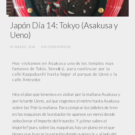
Japón Día 14: Tokyo (Asakusa y
Ueno)
25 MARZO, 2018
/
SIN COMENTARIOS
Hoy visitamos en Asakusa uno de los templos mas
famosos de Tokio, Sensō-ji, para continuar por la
calle Kappabashi hasta llegar al parque de Ueno y la
calle Ameyoko
Hoy el plan que tenemos es visitar por la mañana Asakusa y
por la tarde Ueno, así que cogemos el metro hasta Asakusa
sobre las 9 de la mañana. Para comprar los billetes de tren
en las maquinas de la estación te aparece un menú donde
seleccionar el importe del trayecto. Y ¿cómo sabes el
importe? pues sobre las maquinas hay un plano en el que
tienes que buscar la estación donde quieres ir y al lado del