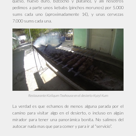
queso, huevo duro, bizcocho y plátano), y allí nosotros
pedimos a parte unos kebabs (pinchos morunos) por 5.000
sums cada uno (aproximadamente 1€), y unas cervezas
7.000 sums cada una.
Restaurante Kizilqum Teahouse en el desierto Kyzyl Kum
La verdad es que echamos de menos alguna parada por el
camino para visitar algo en el desierto, o incluso en algún
mirador para tener una panorámica bonita. No salimos del
autocar nada mas que para comer y para ir al “servicio”.