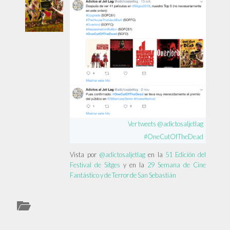
Ver tweets @adictosaljetlag
#OneCutOfTheDead
Vista por
@adictosaljetlag
en la
51 Edición del
Festival de Sitges
y en la
29 Semana de Cine
Fantástico y de Terror de San Sebastián