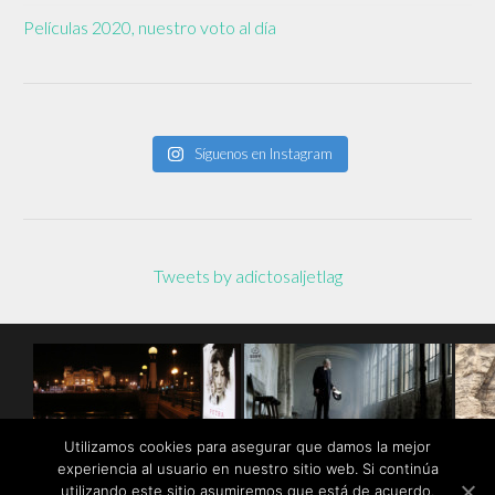
Películas 2020, nuestro voto al día
Síguenos en Instagram
Tweets by adictosaljetlag
Utilizamos cookies para asegurar que damos la mejor
experiencia al usuario en nuestro sitio web. Si continúa
utilizando este sitio asumiremos que está de acuerdo.