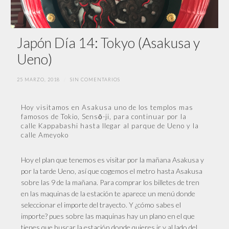
Japón Día 14: Tokyo (Asakusa y
Ueno)
25 MARZO, 2018
/
SIN COMENTARIOS
Hoy visitamos en Asakusa uno de los templos mas
famosos de Tokio, Sensō-ji, para continuar por la
calle Kappabashi hasta llegar al parque de Ueno y la
calle Ameyoko
Hoy el plan que tenemos es visitar por la mañana Asakusa y
por la tarde Ueno, así que cogemos el metro hasta Asakusa
sobre las 9 de la mañana. Para comprar los billetes de tren
en las maquinas de la estación te aparece un menú donde
seleccionar el importe del trayecto. Y ¿cómo sabes el
importe? pues sobre las maquinas hay un plano en el que
tienes que buscar la estación donde quieres ir y al lado del