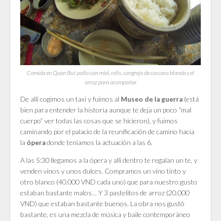
Comida en Quan Bui: pollo con miel, rolls, cangrejo de cascara blanda y el
arroz para acompañar
De allí cogimos un taxi y fuimos al
(está
Museo de la guerra
bien para entender la historia aunque te deja un poco “mal
cuerpo” ver todas las cosas que se hicieron), y fuimos
caminando por el palacio de la reunificación de camino hacia
la
donde teníamos la actuación a las 6.
ópera
A las 5:30 llegamos a la ópera y allí dentro te regalan un te, y
venden vinos y unos dulces. Compramos un vino tinto y
otro blanco (40.000 VND cada uno) que para nuestro gusto
estaban bastante malos… Y 3 pastelitos de arroz (20.000
VND) que estaban bastante buenos. La obra nos gustó
bastante, es una mezcla de música y baile contemporáneo