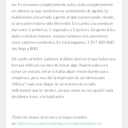
las 9 y cenamos completamente solos, todo completamente
en silencio, lo que aumenta ese sentimiento de agobio (si
hubiésemos escuchado a gente al lado conversando, riendo,
la sensación habría sido diferente). En cuanto a la comida te
dan unos 5 primeros, 5 segundos y 5 postres. En general los
platos estaban buenos, aunque tampoco nos parecieron
unos sabores excelentes. En total pagamos 1.917.300 VND
(no llega a 80€).
De vuelta al hotel, subimos al último piso en el que había una
terraza chill out con idea de tomar algo. Nuestra idea era
echar un vistazo, mirar si había algún rincón bonito para
relajarnos, pero nos dio la impresión de ser demasiado
“elitista”, nada más llegar no se mueven de tu lado
indicándote que te sientes, así que como no nos gustó nada
decidimos irnos a la habitación.
[Todas las etapas de la ruta y el mapa completo
en:
https://www.adictosaljetlag.com/index.php/diario-de-