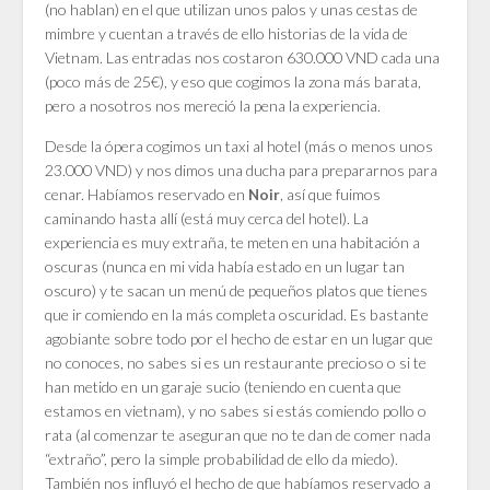
(no hablan) en el que utilizan unos palos y unas cestas de
mimbre y cuentan a través de ello historias de la vida de
Vietnam. Las entradas nos costaron 630.000 VND cada una
(poco más de 25€), y eso que cogimos la zona más barata,
pero a nosotros nos mereció la pena la experiencia.
Desde la ópera cogimos un taxi al hotel (más o menos unos
23.000 VND) y nos dimos una ducha para prepararnos para
cenar. Habíamos reservado en
, así que fuimos
Noir
caminando hasta allí (está muy cerca del hotel). La
experiencia es muy extraña, te meten en una habitación a
oscuras (nunca en mi vida había estado en un lugar tan
oscuro) y te sacan un menú de pequeños platos que tienes
que ir comiendo en la más completa oscuridad. Es bastante
agobiante sobre todo por el hecho de estar en un lugar que
no conoces, no sabes si es un restaurante precioso o si te
han metido en un garaje sucio (teniendo en cuenta que
estamos en vietnam), y no sabes si estás comiendo pollo o
rata (al comenzar te aseguran que no te dan de comer nada
“extraño”, pero la simple probabilidad de ello da miedo).
También nos influyó el hecho de que habíamos reservado a