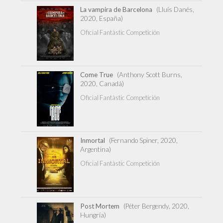
La vampira de Barcelona
(Lluís Danés,
2020, España)
Oficial Fantàstic Competición
Come True
(Anthony Scott Burns,
2020, Canadá)
Oficial Fantàstic Competición
Inmortal
(Fernando Spiner, 2020,
Argentina)
Oficial Fantàstic Competición
Post Mortem
(Péter Bergendy, 2020,
Hungría)