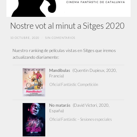
Nostre vot al minut a Sitges 2020
10 OCTUBRE, 2020
/
SIN COMENTARIOS
Nuestro ranking de películas vistas en Sitges que iremos
actualizando diariamente:
Mandíbulas
(Quentin Dupieux, 2020,
Francia)
Oficial Fantàstic Competición
No matarás
(David Victori, 2020,
España)
Oficial Fantàstic – Sesiones especiales