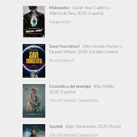
Malnazidos
(Javier Ruiz Caldera y
Alberto de Toro, 2020, España)
Inauguración
Save Yourselves!
(Alex Huston Fischer y
Eleanor Wilson, 2020, Estados Unidos)
Sessió Especial
Cosmética del enemigo
(Kike Maíllo,
2020, España)
Oficial Fantàstic Competición
Sputnik
(Egor Abramenko, 2020, Rusia)
Oficial Fantàstic Competición