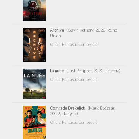
Archive
(Gavin Rothery, 2020, Reino
Unido)
Oficial Fantàstic Competición
La nube
(Just Philippot, 2020, Francia)
Oficial Fantàstic Competición
Comrade Drakulich
(Márk Bodzsár,
2019, Hungría)
Oficial Fantàstic Competición