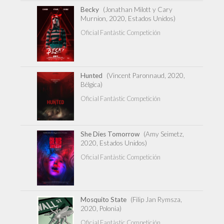
Becky
(Jonathan Milott y Cary
Murnion, 2020, Estados Unidos)
Oficial Fantàstic Competición
Hunted
(Vincent Paronnaud, 2020,
Bélgica)
Oficial Fantàstic Competición
She Dies Tomorrow
(Amy Seimetz,
2020, Estados Unidos)
Oficial Fantàstic Competición
Mosquito State
(Filip Jan Rymsza,
2020, Polonia)
Oficial Fantàstic Competición