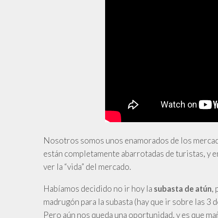
Nosotros somos unos enamorados de los mercado
están completamente abarrotadas de turistas, y en
ver la “vida” del mercado.
Habíamos decidido no ir hoy la
,
subasta de atún
madrugón para la subasta (hay que ir sobre las 3 de
Pero aún nos queda una oportunidad, y es que mañ