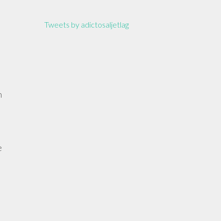
Tweets by adictosaljetlag
n
e