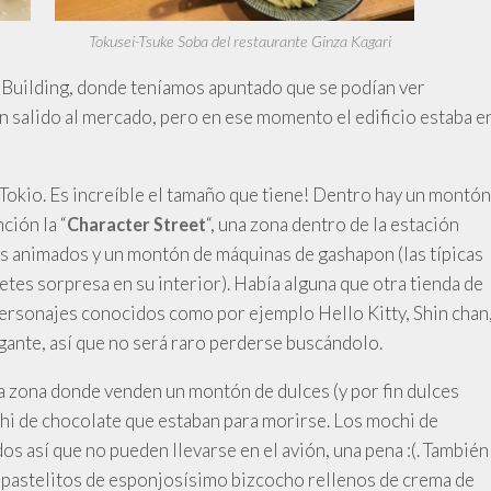
Tokusei-Tsuke Soba del restaurante Ginza Kagari
 Building, donde teníamos apuntado que se podían ver
 salido al mercado, pero en ese momento el edificio estaba e
Tokio. Es increíble el tamaño que tiene! Dentro hay un montón
ción la “
“, una zona dentro de la estación
Character Street
os animados y un montón de máquinas de gashapon (las típicas
tes sorpresa en su interior). Había alguna que otra tienda de
ersonajes conocidos como por ejemplo Hello Kitty, Shin chan
gante, así que no será raro perderse buscándolo.
na zona donde venden un montón de dulces (y por fin dulces
hi de chocolate que estaban para morirse. Los mochi de
os así que no pueden llevarse en el avión, una pena :(. También
pastelitos de esponjosísimo bizcocho rellenos de crema de