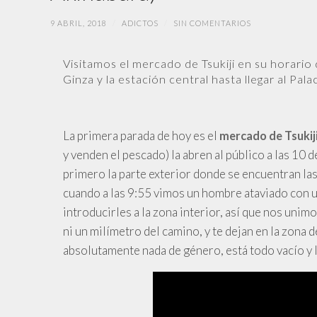
9 ABRIL, 2018
/
ADICTOS
/
SIN COMENTARIOS
Visitamos el mercado de Tsukiji en su horario 
Ginza y la estación central hasta llegar al Pal
La
primera parada de hoy es el
mercado de Tsukij
y venden el pescado) la abren al público a las 10 d
primero la parte exterior donde se encuentran las
cuando a las 9:55 vimos un hombre ataviado con u
introducirles a la zona interior, así que nos unimo
ni un milímetro del camino, y te dejan en la zona 
absolutamente nada de género, está todo vacío y l