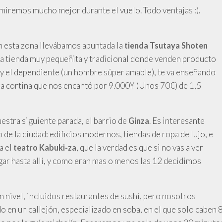
rmiremos mucho mejor durante el vuelo. Todo ventajas :).
n esta zona llevábamos apuntada la
tienda Tsutaya Shoten
una tienda muy pequeñita y tradicional donde venden producto
e, y el dependiente (un hombre súper amable), te va enseñando
a cortina que nos encantó por 9.000¥ (Unos 70€) de 1,5
estra siguiente parada, el barrio de
. Es interesante
Ginza
 de la ciudad: edificios modernos, tiendas de ropa de lujo, e
a el
, que la verdad es que si no vas a ver
teatro Kabuki-za
ar hasta allí, y como eran mas o menos las 12 decidimos
 nivel, incluidos restaurantes de sushi, pero nosotros
o en un callejón, especializado en soba, en el que solo caben 