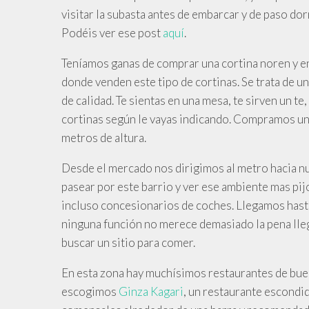
visitar la subasta antes de embarcar y de paso do
Podéis ver ese post
aquí
.
Teníamos ganas de comprar una cortina noren y e
donde venden este tipo de cortinas. Se trata de 
de calidad. Te sientas en una mesa, te sirven un t
cortinas según le vayas indicando. Compramos un
metros de altura.
Desde
el mercado nos dirigimos al metro hacia nu
pasear por este barrio y ver ese ambiente mas pijo
incluso concesionarios de coches. Llegamos hast
ninguna función no merece demasiado la pena lleg
buscar un sitio para comer.
En
esta zona hay muchísimos restaurantes de buen
escogimos
Ginza Kagari
, un restaurante escondid