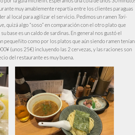
 por la guía michelín. Esperamos una cola de unos 30 minuto
taurante muy amablemente repartía entre los clientes paraguas
eder al local para agilizar el servicio. Pedimos un ramen
Tori-
e, quizá algo “soso” en comparación con el otro plato que
 su base es un caldo de sardinas. En general nos gustó el
 tan pequeñito como por los platos que aún siendo ramen tenían
00¥ (unos 25€) incluyendo las 2 cervezas, y las raciones son
ecio del restaurante es muy buena.