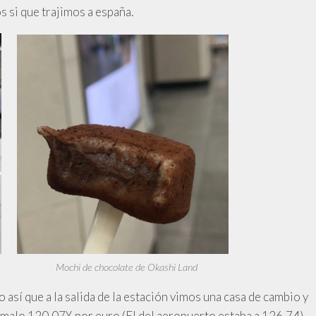
 si que trajimos a españa.
Mochi de chocolate de Okashi Land
así que a la salida de la estación vimos una casa de cambio y
malo 120,07¥ por euro (El del aeropuerto estaba a 126,74),