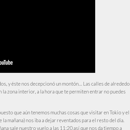
s, y éste nos decepcionó un montón… Las calles de alrededo
 la zona interior, a la hora que te permiten entrar no puedes
 puesto que aún tenemos muchas cosas que visitar en Tokio y el
 la mañana) nos iba a dejar reventados para el resto del día.
ana sale nuestro vuelo a las 11:20 así que nos da tiempo a