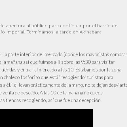
de apertura al público para continuar por el barrio de
acio Imperial. Terminamos la tarde en Akihabara
. La parte interior del mercado (donde los mayoristas compra
i
e la mañana así que fuimos allí sobre las 9:30 para visitar
 tiendas y entrar al mercado a las 10. Estábamos por la zona
n chaleco fosforito que está “recogiendo” turistas para
s a él. Te llevan prácticamente de la mano, no te dejan desviart
de venta de pescado. A las 10 de la mañana no queda
as tiendas recogiendo, así que fue una decepción.