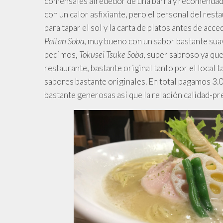
comensales alrededor de una barra y recomendado
con un calor asfixiante, pero el personal del res
para tapar el sol y la carta de platos antes de acc
Paitan Soba
, muy bueno con un sabor bastante suav
pedimos,
Tokusei-Tsuke Soba
, super sabroso ya que
restaurante, bastante original tanto por el local
sabores bastante originales. En total pagamos 3.0
bastante generosas así que la relación calidad-pr