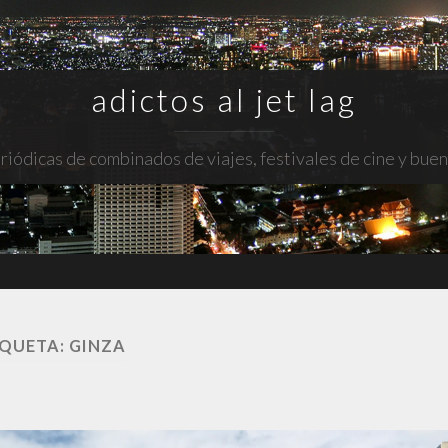
adictos al jet lag
riódicas de combinados de viajes, festivales de cine y bue
IQUETA:
GINZA