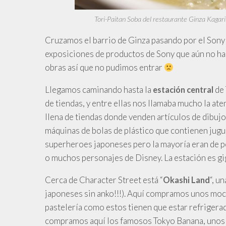
Tori-Paitan Soba del restaurante Ginza Kagari
Cruzamos el barrio de Ginza pasando por el Sony
exposiciones de productos de Sony que aún no han
obras así que no pudimos entrar
Llegamos
caminando hasta la
de 
estación central
de tiendas, y entre ellas nos llamaba mucho la aten
llena de tiendas donde venden artículos de dibuj
máquinas de bolas de plástico que contienen jugue
superheroes japoneses pero la mayoría eran de p
o muchos personajes de Disney. La estación es gi
Cerca
de Character Street está “
“, u
Okashi Land
japoneses sin anko!!!). Aquí compramos unos moc
pastelería como estos tienen que estar refrigerad
compramos aquí los famosos Tokyo Banana, unos 