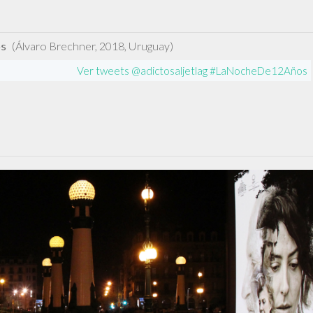
os
(Álvaro Brechner, 2018, Uruguay)
Ver tweets @adictosaljetlag #LaNocheDe12Años