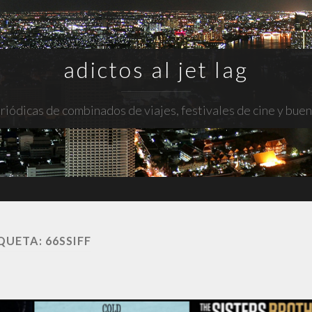
adictos al jet lag
riódicas de combinados de viajes, festivales de cine y bue
QUETA:
66SSIFF