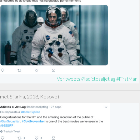
Ver tweets @adictosaljetlag #FirstMan
smet Sijarina, 2018, Kosovo)