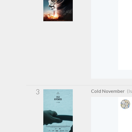
3
Cold November
(I