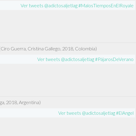
Ver tweets @adictosaljetlag #MalosTiemposEnElRoyale
(Ciro Guerra, Cristina Gallego, 2018, Colombia)
Ver tweets @adictosaljetlag #PájarosDeVerano
ga, 2018, Argentina)
Ver tweets @adictosaljetlag #ElAngel