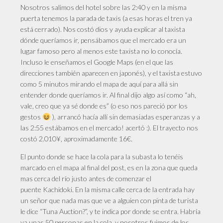
Nosotros salimos del hotel sobre las 2:40 y en la misma
puerta tenemos la parada de taxis (a esas horas el tren ya
está cerrado). Nos costó dios y ayuda explicar al taxista
dónde queríamos ir, pensábamos que el mercado era un
lugar famoso pero al menos este taxista no lo conocía.
Incluso le enseñamos el Google Maps (en el que las
direcciones también aparecen en japonés), y el taxista estuvo
como 5 minutos mirando el mapa de aquí para allá sin
entender donde queríamos ir. Al final dijo algo así como “ah,
vale, creo que ya sé donde es” (o eso nos pareció por los
gestos
), arrancó hacía allí sin demasiadas esperanzas y a
las 2:55 estábamos en el mercado! acertó :). El trayecto nos
costó 2.010¥, aproximadamente 16€.
El punto donde se hace la cola para la subasta lo tenéis
marcado en el mapa al final del post, es en la zona que queda
mas cerca del río justo antes de comenzar el
puente Kachidoki. En la misma calle cerca de la entrada hay
un señor que nada mas que ve a alguien con pinta de turista
le dice “Tuna Auction?”, y te indica por donde se entra. Habría
ya unas 50 personas en la cola, y nosotros fuimos de los