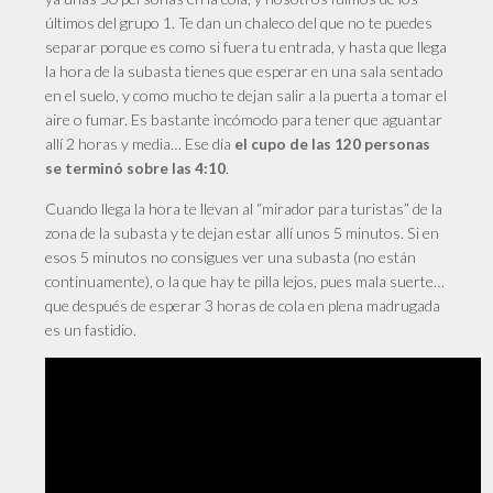
últimos del grupo 1. Te dan un chaleco del que no te puedes
separar porque es como si fuera tu entrada, y hasta que llega
la hora de la subasta tienes que esperar en una sala sentado
en el suelo, y como mucho te dejan salir a la puerta a tomar el
aire o fumar. Es bastante incómodo para tener que aguantar
allí 2 horas y media… Ese día
el cupo de las 120 personas
.
se terminó sobre las 4:10
Cuando llega la hora te llevan al “mirador para turistas” de la
zona de la subasta y te dejan estar allí unos 5 minutos. Si en
esos 5 minutos no consigues ver una subasta (no están
continuamente), o la que hay te pilla lejos, pues mala suerte…
que después de esperar 3 horas de cola en plena madrugada
es un fastidio.