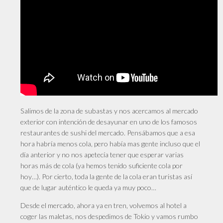
Salimos de la zona de subastas y nos acercamos al mercado
exterior con intención de desayunar en uno de los famosos
restaurantes de sushi del mercado. Pensábamos que a esa
hora habría menos cola, pero había mas gente incluso que el
día anterior y no nos apetecía tener que esperar varias
horas más de cola (ya hemos tenido suficiente cola por
hoy…). Por cierto, toda la gente de la cola eran turistas así
que de lugar auténtico le queda ya muy poco…
Desde el mercado, ahora ya en tren, volvemos al hotel a
coger las maletas, nos despedimos de Tokio y vamos rumbo