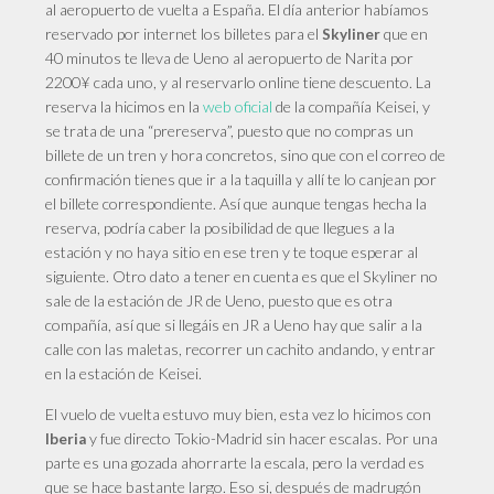
al aeropuerto de vuelta a España. El día anterior habíamos
reservado por internet los billetes para el
que en
Skyliner
40 minutos te lleva de Ueno al aeropuerto de Narita por
2200¥ cada uno, y al reservarlo online tiene descuento. La
reserva la hicimos en la
web oficial
de la compañía Keisei, y
se trata de una “prereserva”, puesto que no compras un
billete de un tren y hora concretos, sino que con el correo de
confirmación tienes que ir a la taquilla y allí te lo canjean por
el billete correspondiente. Así que aunque tengas hecha la
reserva, podría caber la posibilidad de que llegues a la
estación y no haya sitio en ese tren y te toque esperar al
siguiente. Otro dato a tener en cuenta es que el Skyliner no
sale de la estación de JR de Ueno, puesto que es otra
compañía, así que si llegáis en JR a Ueno hay que salir a la
calle con las maletas, recorrer un cachito andando, y entrar
en la estación de Keisei.
El vuelo de vuelta estuvo muy bien, esta vez lo hicimos con
y fue directo Tokio-Madrid sin hacer escalas. Por una
Iberia
parte es una gozada ahorrarte la escala, pero la verdad es
que se hace bastante largo. Eso si, después de madrugón