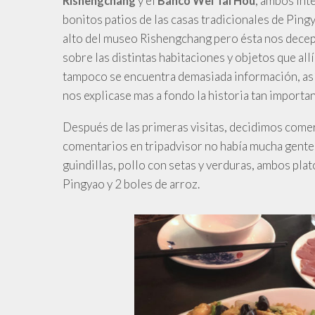
y
el
, ambos int
Rishengchang
Banco Wei Tai Hou
bonitos patios de las casas tradicionales de Ping
alto del museo Rishengchang pero ésta nos decep
sobre las distintas habitaciones y objetos que all
tampoco se encuentra demasiada información, así
nos explicase mas a fondo la historia tan importan
Después
de las primeras visitas, decidimos come
comentarios en tripadvisor no había mucha gente
guindillas, pollo con setas y verduras, ambos pla
Pingyao y 2 boles de arroz.