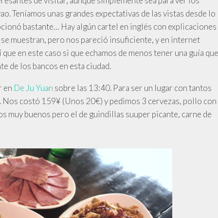
eresantes de visitar, aunque simplemente sea para ver los
yao. Teníamos unas grandes expectativas de las vistas desde lo
cionó bastante… Hay algún cartel en inglés con explicaciones
í se muestran, pero nos pareció insuficiente, y en internet
 que en este caso si que echamos de menos tener una guía qu
te de los bancos en esta ciudad.
r en
De Ju Yuan
sobre las 13:40. Para ser un lugar con tantos
. Nos costó 159¥ (Unos 20€) y pedimos 3 cervezas, pollo con
tos muy buenos pero el de guindillas suuper picante, carne de