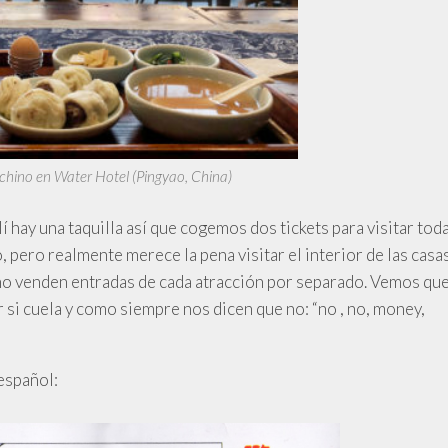
chino en Water Hotel (Pingyao, China)
í hay una taquilla así que cogemos dos tickets para visitar tod
, pero realmente merece la pena visitar el interior de las casa
 no venden entradas de cada atracción por separado. Vemos qu
r si cuela y como siempre nos dicen que no: “no , no, money,
español: