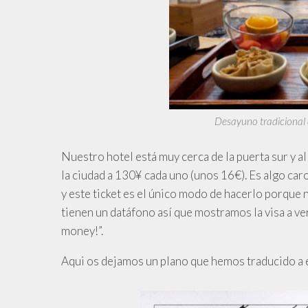
Desayuno tradicional 
Nuestro hotel está muy cerca de la puerta sur y all
la ciudad a 130¥ cada uno (unos 16€). Es algo caro
y este ticket es el único modo de hacerlo porque
tienen un datáfono así que mostramos la visa a ve
money!”.
Aqui os dejamos un plano que hemos traducido a 