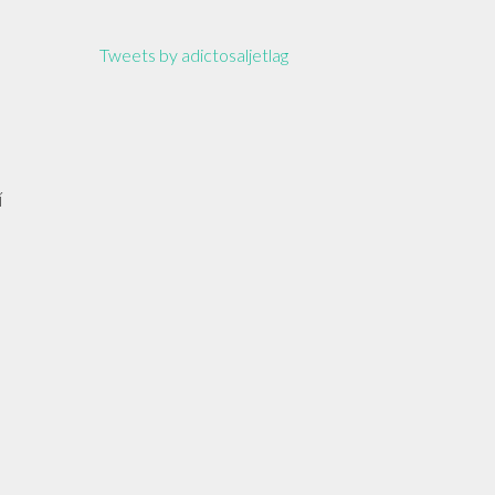
Tweets by adictosaljetlag
í
s