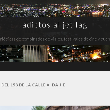
adictos al jet lag
riódicas de combinados de viajes, festivales de cine y bue
DEL 153 DE LA CALLE XI DA JIE