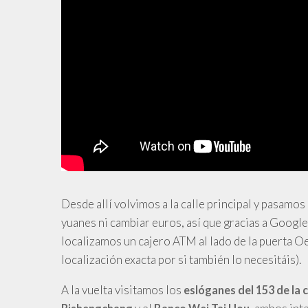
Desde allí volvimos a la calle principal y pasamo
yuanes ni cambiar euros, así que gracias a Googl
localizamos un cajero ATM al lado de la puerta Oest
localización exacta por si también lo necesitáis).
A
la vuelta visitamos los
eslóganes del 153 de la c