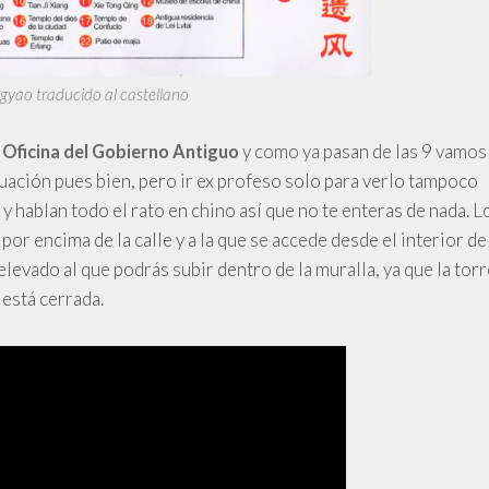
yao traducido al castellano
a
y como ya pasan de las 9 vamos
Oficina del Gobierno Antiguo
 actuación pues bien, pero ir ex profeso solo para verlo tampoco
 hablan todo el rato en chino así que no te enteras de nada. L
 por encima de la calle y a la que se accede desde el interior de
levado al que podrás subir dentro de la muralla, ya que la torr
 está cerrada.