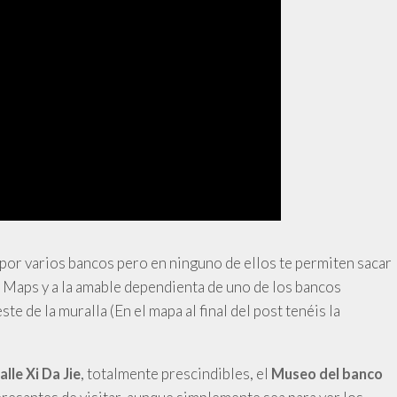
s por varios bancos pero en ninguno de ellos te permiten sacar
e Maps y a la amable dependienta de uno de los bancos
e de la muralla (En el mapa al final del post tenéis la
, totalmente prescindibles,
el
alle Xi Da Jie
Museo del banco