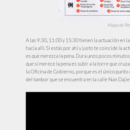
Mapa de Ping
A
las 9:30, 11:00 y 15:30 tienen la actuación en l
hacia allí. Si estás por ahí y justo te coincide la
es que merezca la pena. Dura unos pocos minutos y
que sí merece la pena es subir a la torre que cruza
la Oficina de Gobierno, porque es el único punto e
del tambor que se encuentra en la calle Nan Dajie